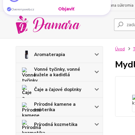
O nás
Obchodné podmienky
Kontakty
Ochrana súkromia
Chýba vám doma tá
správna
atmosféra?
Vonné
tyčinky
ju vytvoria za pár sekúnd. Vyberte si tú
svoju.
Objaviť
Overenyweb.cz
Úvod
T
Aromaterapia
Mydl
Vonné tyčinky, vonné
kužele a kadidlá
Čaje a čajové doplnky
Prírodné kamene a
ezoterika
Prírodná kozmetika