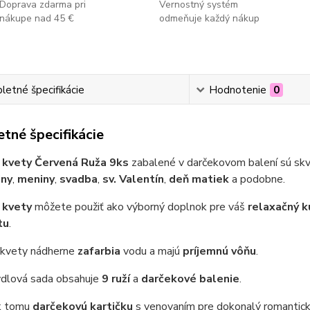
Doprava zdarma pri
Vernostný systém
nákupe nad 45 €
odmeňuje každý nákup
etné špecifikácie
Hodnotenie
0
tné špecifikácie
 kvety Červená Ruža 9ks
zabalené v darčekovom balení sú s
iny
,
meniny
,
svadba
,
sv. Valentín
,
deň matiek
a podobne.
 kvety
môžete použiť ako výborný doplnok pre váš
relaxačný k
tu
.
kvety nádherne
zafarbia
vodu a majú
príjemnú vôňu
.
dlová sada obsahuje
9 ruží
a
darčekové balenie
.
 k tomu
darčekovú kartičku
s venovaním pre dokonalý romantick