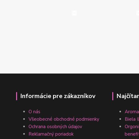
Informácie pre zákazníkov
Najčíta
O nás
Aromat
Všeobecné obchodné podmienky
Biela 
Ochrana osobných údajov
Orgonit
Reklamačný poriadok
benefi