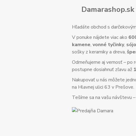
Damarashop.sk 
Hľadáte obchod s darčekovým 
V ponuke nájdete viac ako
60
kamene
,
vonné tyčinky
,
sójo
sošky z keramiky a dreva,
špe
Odmeňujeme aj vernosť – po re
postupne dosiahnuť zľavu až
Nakupovať u nás môžete jed
na Hlavnej ulici 63 v Prešove.
Tešíme sa na vašu návštevu – o