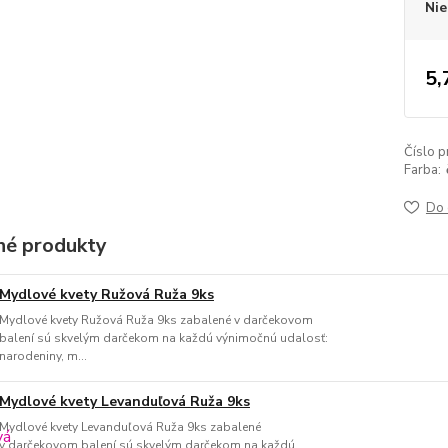
Nie
5,
Číslo p
Farba:
Do 
é produkty
Mydlové kvety Ružová Ruža 9ks
Mydlové kvety Ružová Ruža 9ks zabalené v darčekovom
balení sú skvelým darčekom na každú výnimočnú udalosť:
narodeniny, m...
Mydlové kvety Levanduľová Ruža 9ks
Mydlové kvety Levanduľová Ruža 9ks zabalené
v darčekovom balení sú skvelým darčekom na každú