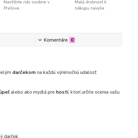
Navštívte nás osobne v
Malá drobnosť k
Prešove
nákupu navyše
Komentáre
0
kvelým
darčekom
na každú výnimočnú udalosť:
úpeľ
alebo ako mydlá pre
hostí
, ktorí určite ocenia vašu
ý darček.