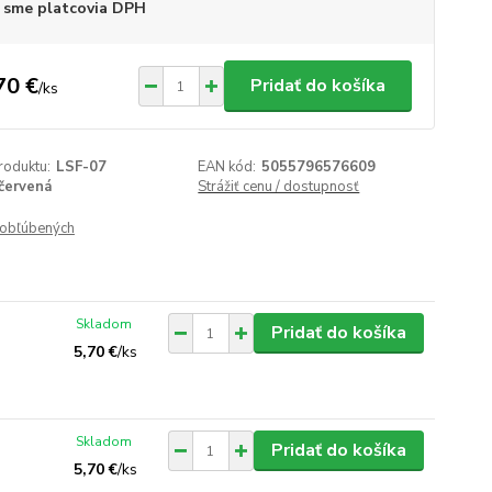
 sme platcovia DPH
70 €
Pridať do košíka
/
ks
roduktu:
LSF-07
EAN kód:
5055796576609
červená
Strážiť cenu / dostupnosť
obľúbených
Skladom
Pridať do košíka
5,70 €
/
ks
Skladom
Pridať do košíka
5,70 €
/
ks