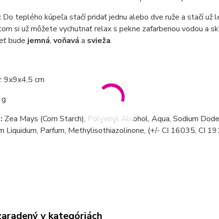
:
Do teplého kúpeľa stačí pridať jednu alebo dve ruže a stačí už
om si už môžete vychutnať relax s pekne zafarbenou vodou a sk
leť bude
jemná
,
voňavá
a
svieža
.
y
: 9x9x4,5 cm
 g
:
Zea Mays (Corn Starch), Polyvinyl Alcohol, Aqua, Sodium Dod
m Liquidum, Parfum, Methylisothiazolinone, (+/- CI 16035, CI 1
zaradený v kategóriách