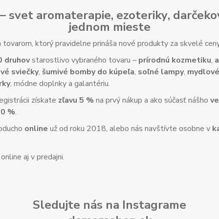
– svet
aromaterapie
,
ezoteriky
,
darčeko
jednom mieste
tovarom, ktorý pravidelne prináša nové produkty za skvelé ce
0 druhov
starostlivo vybraného tovaru –
prírodnú kozmetiku
,
a
vé sviečky
,
šumivé bomby do kúpeľa
,
soľné lampy
,
mydlové
rky
, módne doplnky a galantériu.
gistrácii získate
zľavu 5 %
na prvý nákup a ako súčasť nášho
ve
10 %
.
noducho
online
už od roku 2018, alebo nás navštívte osobne v
k
nline aj v predajni.
Sledujte nás na Instagrame