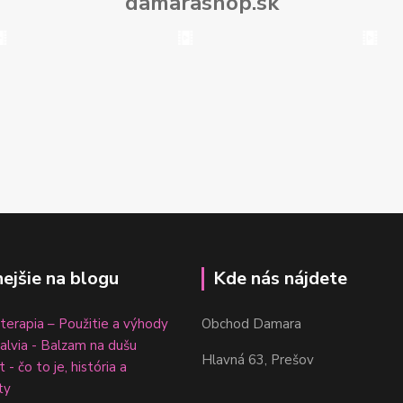
damarashop.sk
nejšie na blogu
Kde nás nájdete
erapia – Použitie a výhody
Obchod Damara
šalvia - Balzam na dušu
Hlavná 63, Prešov
 - čo to je, história a
ty