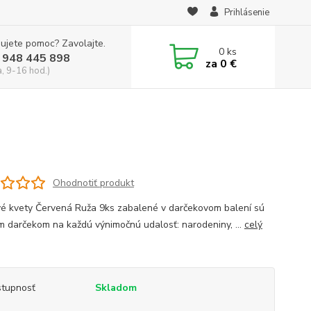
Prihlásenie
ujete pomoc? Zavolajte.
0
ks
 948 445 898
za
0 €
a, 9-16 hod.)
Ohodnotiť produkt
é kvety Červená Ruža 9ks zabalené v darčekovom balení sú
m darčekom na každú výnimočnú udalosť: narodeniny, ...
celý
tupnosť
Skladom