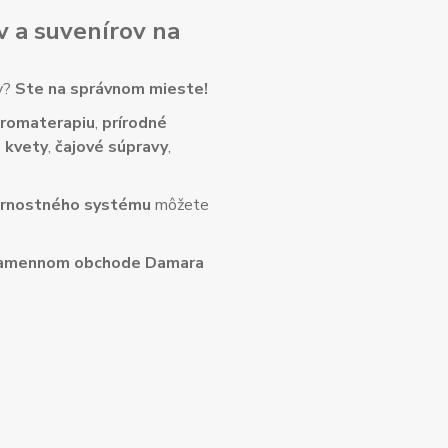
v
a
suvenírov
na
ny?
Ste na správnom mieste!
romaterapiu
,
prírodné
 kvety
,
čajové súpravy
,
rnostného systému
môžete
amennom obchode Damara