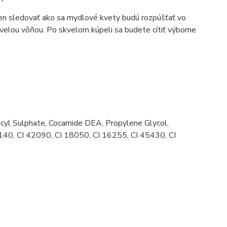
 len sledovať ako sa mydlové kvety budú rozpúšťať vo
velou vôňou. Po skvelom kúpeli sa budete cítiť výborne
ecyl Sulphate, Cocamide DEA, Propylene Glycol,
9140, CI 42090, CI 18050, CI 16255, CI 45430, CI