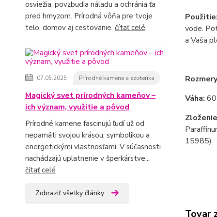
osviežia, povzbudia náladu a ochránia ťa
pred hmyzom. Prírodná vôňa pre tvoje
Použitie
telo, domov aj cestovanie.
čítať celé
vode. Pot
a Vaša p
Rozmer
07.05.2025
Prírodné kamene a ezoterika
Magický svet prírodných kameňov –
Váha:
60
ich význam, využitie a pôvod
Zloženie
Prírodné kamene fascinujú ľudí už od
Paraffinu
nepamäti svojou krásou, symbolikou a
15985)
energetickými vlastnosťami. V súčasnosti
nachádzajú uplatnenie v šperkárstve...
čítať celé
Zobraziť všetky články
Tovar 