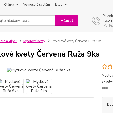
Články
Vernostný systém
Blog
Potreb
Hľadať
+421
(Po-Pi
elo a kúpeľ
Mydlové kvety
Mydlové kvety Červená Ruža 9ks
ové kvety Červená Ruža 9ks
Mydlov
skvelý
popis
Dos