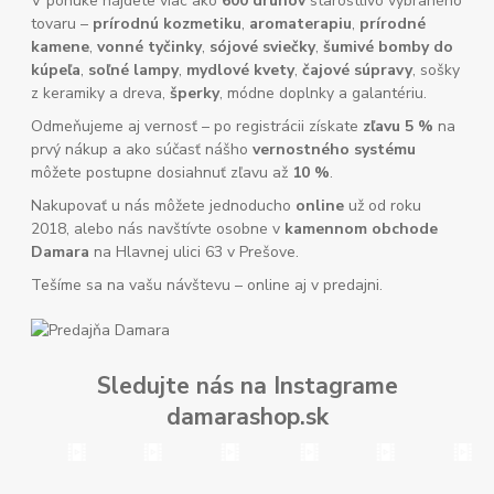
V ponuke nájdete viac ako
600 druhov
starostlivo vybraného
tovaru –
prírodnú kozmetiku
,
aromaterapiu
,
prírodné
kamene
,
vonné tyčinky
,
sójové sviečky
,
šumivé bomby do
kúpeľa
,
soľné lampy
,
mydlové kvety
,
čajové súpravy
, sošky
z keramiky a dreva,
šperky
, módne doplnky a galantériu.
Odmeňujeme aj vernosť – po registrácii získate
zľavu 5 %
na
prvý nákup a ako súčasť nášho
vernostného systému
môžete postupne dosiahnuť zľavu až
10 %
.
Nakupovať u nás môžete jednoducho
online
už od roku
2018, alebo nás navštívte osobne v
kamennom obchode
Damara
na Hlavnej ulici 63 v Prešove.
Tešíme sa na vašu návštevu – online aj v predajni.
Sledujte nás na Instagrame
damarashop.sk