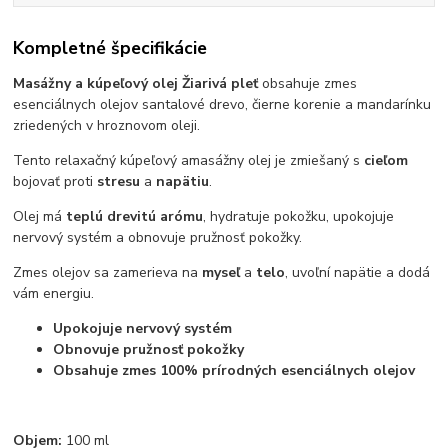
Kompletné špecifikácie
Masážny a kúpeľový olej Žiarivá pleť
obsahuje zmes
esenciálnych olejov santalové drevo, čierne korenie a mandarínku
zriedených v hroznovom oleji.
Tento relaxačný kúpeľový a
masážny olej je zmiešaný s
cieľom
bojovať proti
stresu
a
napätiu
.
Olej má
teplú drevitú arómu
, hydratuje pokožku, upokojuje
nervový systém a obnovuje pružnosť pokožky.
Zmes olejov sa zamerieva na
myseľ
a
telo
, uvoľní napätie a dodá
vám energiu.
Upokojuje nervový systém
Obnovuje pružnosť pokožky
Obsahuje zmes 100% prírodných esenciálnych olejov
Objem:
100 ml