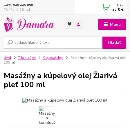
0
ks
+421 948 445 898
za
0 €
(Po-Pia, 9-16 hod.)
Menu
Hľadať
Úvod
Telo a kúpeľ
Kúpeľové oleje
Masážny a kúpeľový olej Žiarivá pleť
100 ml
Masážny a kúpeľový olej Žiarivá
pleť 100 ml