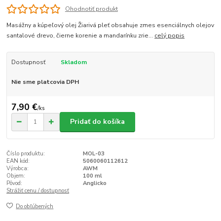
Ohodnotiť produkt
Masážny a kúpeľový olej Žiarivá pleť obsahuje zmes esenciálnych olejov
santalové drevo, čierne korenie a mandarínku zrie...
celý popis
Dostupnosť
Skladom
Nie sme platcovia DPH
7,90 €
/
ks
Pridať do košíka
Číslo produktu:
MOL-03
EAN kód:
5060060112612
Výrobca:
AWM
Objem:
100 ml
Pôvod:
Anglicko
Strážiť cenu / dostupnosť
Do obľúbených