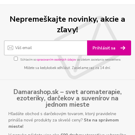
Nepremeškajte novinky, akcie a
zľavy!
Prihlásiť sa
Súhlasím so
spracovaním osobných údajov
za účelom zasielania newslettera.
Môžete sa kedykoľvek odhlásiť. Zasielame raz za 14 dní.
Damarashop.sk – svet
aromaterapie
,
ezoteriky
,
darčekov
a
suvenírov
na
jednom mieste
Hľadáte obchod s darčekovým tovarom, ktorý pravidelne
prináša nové produkty za skvelé ceny?
Ste na správnom
mieste!