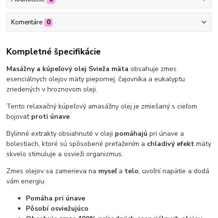
Komentáre
0
Kompletné špecifikácie
Masážny a kúpeľový olej Svieža mäta
obsahuje zmes
esenciálnych olejov mäty piepornej, čajovníka a eukalyptu
zriedených v hroznovom oleji.
Tento relaxačný kúpeľový a
masážny olej je zmiešaný s cieľom
bojovať
proti únave
.
Bylinné extrakty obsiahnuté v oleji
pomáhajú
pri únave a
bolestiach, ktoré sú spôsobené preťažením a
chladivý efekt
mäty
skvelo stimuluje a osvieži organizmus.
Zmes olejov sa zamerieva na
myseľ
a
telo
, uvoľní napätie a dodá
vám energiu.
Pomáha pri únave
Pôsobí osviežujúco