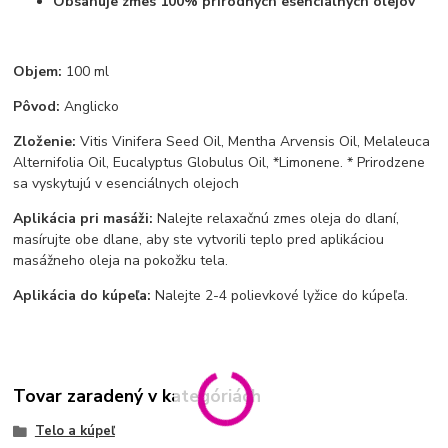
Obsahuje zmes 100% prírodných esenciálnych olejov
Objem:
100 ml
Pôvod:
Anglicko
Zloženie:
Vitis Vinifera Seed Oil, Mentha Arvensis Oil, Melaleuca
Alternifolia Oil, Eucalyptus Globulus Oil, *Limonene. *
Prirodzene
sa vyskytujú v esenciálnych olejoch
Aplikácia pri masáži:
Nalejte relaxačnú zmes oleja do dlaní,
masírujte obe dlane, aby ste vytvorili teplo pred aplikáciou
masážneho oleja na pokožku tela.
Aplikácia do kúpeľa:
Nalejte 2-4 polievkové lyžice do kúpeľa.
Tovar zaradený v kategóriách
Telo a kúpeľ