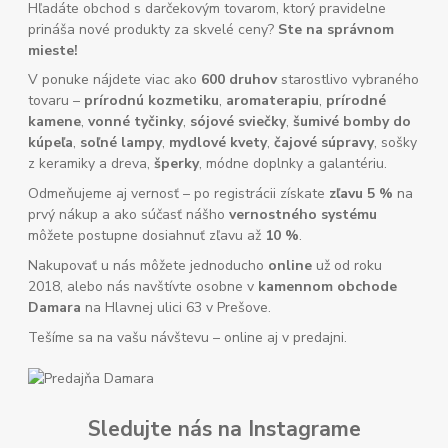
Hľadáte obchod s darčekovým tovarom, ktorý pravidelne
prináša nové produkty za skvelé ceny?
Ste na správnom
mieste!
V ponuke nájdete viac ako
600 druhov
starostlivo vybraného
tovaru –
prírodnú kozmetiku
,
aromaterapiu
,
prírodné
kamene
,
vonné tyčinky
,
sójové sviečky
,
šumivé bomby do
kúpeľa
,
soľné lampy
,
mydlové kvety
,
čajové súpravy
, sošky
z keramiky a dreva,
šperky
, módne doplnky a galantériu.
Odmeňujeme aj vernosť – po registrácii získate
zľavu 5 %
na
prvý nákup a ako súčasť nášho
vernostného systému
môžete postupne dosiahnuť zľavu až
10 %
.
Nakupovať u nás môžete jednoducho
online
už od roku
2018, alebo nás navštívte osobne v
kamennom obchode
Damara
na Hlavnej ulici 63 v Prešove.
Tešíme sa na vašu návštevu – online aj v predajni.
Sledujte nás na Instagrame