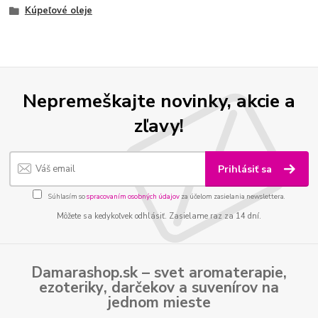
Kúpeľové oleje
Nepremeškajte novinky, akcie a
zľavy!
Prihlásiť sa
Súhlasím so
spracovaním osobných údajov
za účelom zasielania newslettera.
Môžete sa kedykoľvek odhlásiť. Zasielame raz za 14 dní.
Damarashop.sk – svet
aromaterapie
,
ezoteriky
,
darčekov
a
suvenírov
na
jednom mieste