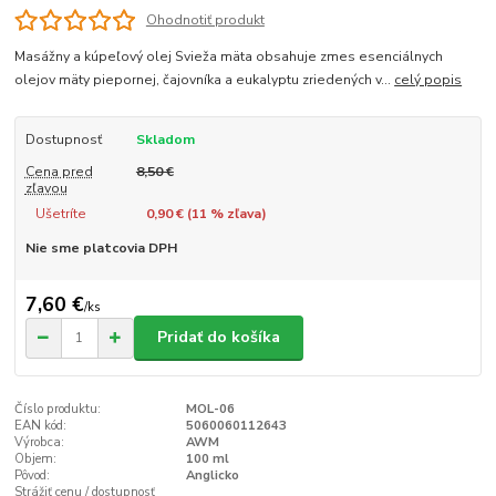
Ohodnotiť produkt
Masážny a kúpeľový olej Svieža mäta obsahuje zmes esenciálnych
olejov mäty piepornej, čajovníka a eukalyptu zriedených v...
celý popis
Dostupnosť
Skladom
Cena pred
8,50 €
zľavou
Ušetríte
0,90 € (
11
% zľava)
Nie sme platcovia DPH
7,60 €
/
ks
Pridať do košíka
Číslo produktu:
MOL-06
EAN kód:
5060060112643
Výrobca:
AWM
Objem:
100 ml
Pôvod:
Anglicko
Strážiť cenu / dostupnosť