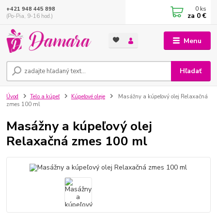
0
ks
+421 948 445 898
za
0 €
(Po-Pia, 9-16 hod.)
Menu
Hľadať
Úvod
Telo a kúpeľ
Kúpeľové oleje
Masážny a kúpeľový olej Relaxačná
zmes 100 ml
Masážny a kúpeľový olej
Relaxačná zmes 100 ml