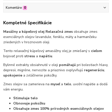
Komentáre
0
Kompletné špecifikácie
Masážny a kúpeľový olej Relaxačná zmes
obsahuje zmes
esenciálnych olejov levandule, feniklu, mäty a harmančeku
zriedených v hroznovom oleji.
Tento relaxačný kúpeľový a
masážny olej je zmiešaný s
cieľom
bojovať proti
stresu
a
napätiu
.
Bylinné extrakty obsiahnuté v oleji
pomáhajú
pri bolestiach hlavy,
depresii, migréne, nervozite a priaznivo ovplyvňujú
regeneráciu
,
upokojenie
a zvláčnenie pokožky.
Zmes olejov sa zamerieva na
myseľ
a
telo
, uvoľní napätie a dodá
vám energiu.
Stimuluje telo
Obnovuje pokožku
Obsahuje zmes 100% prírodných esenciálnych olejov