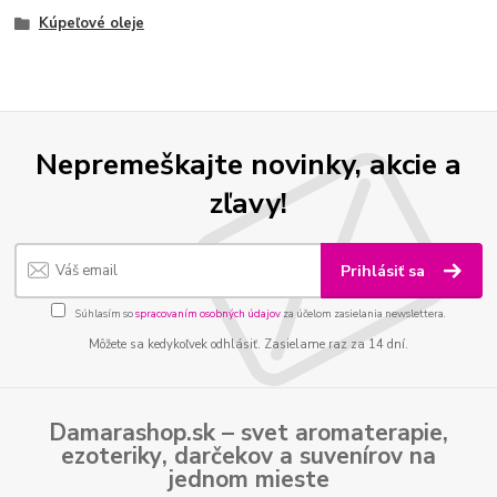
Kúpeľové oleje
Nepremeškajte novinky, akcie a
zľavy!
Prihlásiť sa
Súhlasím so
spracovaním osobných údajov
za účelom zasielania newslettera.
Môžete sa kedykoľvek odhlásiť. Zasielame raz za 14 dní.
Damarashop.sk – svet
aromaterapie
,
ezoteriky
,
darčekov
a
suvenírov
na
jednom mieste