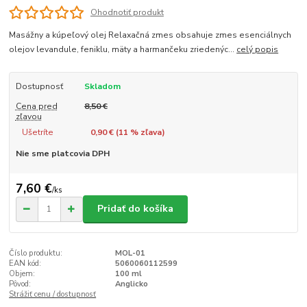
Ohodnotiť produkt
Masážny a kúpeľový olej Relaxačná zmes obsahuje zmes esenciálnych
olejov levandule, feniklu, mäty a harmančeku zriedenýc...
celý popis
Dostupnosť
Skladom
Cena pred
8,50 €
zľavou
Ušetríte
0,90 € (
11
% zľava)
Nie sme platcovia DPH
7,60 €
/
ks
Pridať do košíka
Číslo produktu:
MOL-01
EAN kód:
5060060112599
Objem:
100 ml
Pôvod:
Anglicko
Strážiť cenu / dostupnosť