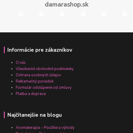
damarashop.sk
Informácie pre zákazníkov
O nás
Všeobecné obchodné podmienky
Ochrana osobných údajov
Reklamačný poriadok
Formulár odstúpenie od zmluvy
Platba a doprava
Najčítanejšie na blogu
Aromaterapia – Použitie a výhody