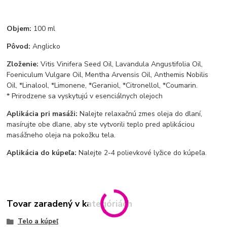
Objem:
100 ml
Pôvod:
Anglicko
Zloženie:
Vitis Vinifera Seed Oil, Lavandula Angustifolia Oil,
Foeniculum Vulgare Oil, Mentha Arvensis Oil, Anthemis Nobilis
Oil, *Linalool, *Limonene, *Geraniol, *Citronellol, *Coumarin.
*
Prirodzene sa vyskytujú v esenciálnych olejoch
Aplikácia pri masáži:
Nalejte relaxačnú zmes oleja do dlaní,
masírujte obe dlane, aby ste vytvorili teplo pred aplikáciou
masážneho oleja na pokožku tela.
Aplikácia do kúpeľa:
Nalejte 2-4 polievkové lyžice do kúpeľa.
Tovar zaradený v kategóriách
Telo a kúpeľ