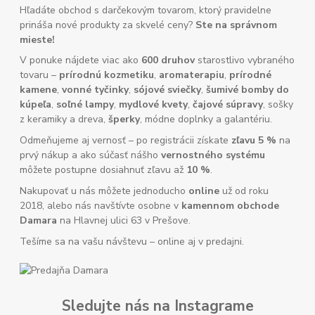
Hľadáte obchod s darčekovým tovarom, ktorý pravidelne
prináša nové produkty za skvelé ceny?
Ste na správnom
mieste!
V ponuke nájdete viac ako
600 druhov
starostlivo vybraného
tovaru –
prírodnú kozmetiku
,
aromaterapiu
,
prírodné
kamene
,
vonné tyčinky
,
sójové sviečky
,
šumivé bomby do
kúpeľa
,
soľné lampy
,
mydlové kvety
,
čajové súpravy
, sošky
z keramiky a dreva,
šperky
, módne doplnky a galantériu.
Odmeňujeme aj vernosť – po registrácii získate
zľavu 5 %
na
prvý nákup a ako súčasť nášho
vernostného systému
môžete postupne dosiahnuť zľavu až
10 %
.
Nakupovať u nás môžete jednoducho
online
už od roku
2018, alebo nás navštívte osobne v
kamennom obchode
Damara
na Hlavnej ulici 63 v Prešove.
Tešíme sa na vašu návštevu – online aj v predajni.
Sledujte nás na Instagrame