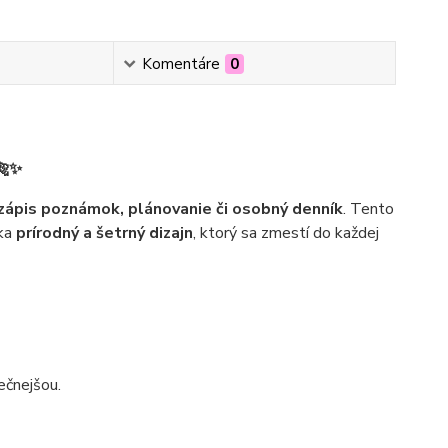
Komentáre
0
🐅✨
zápis poznámok, plánovanie či osobný denník
. Tento
ka
prírodný a šetrný dizajn
, ktorý sa zmestí do každej
ečnejšou.