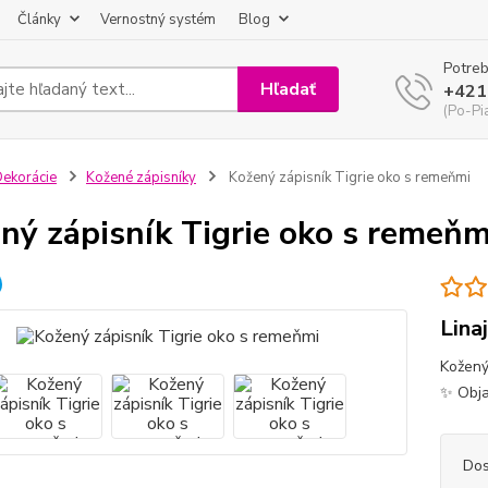
Články
Vernostný systém
Blog
Potreb
Hľadať
+421
(Po-Pi
ekorácie
Kožené zápisníky
Kožený zápisník Tigrie oko s remeňmi
ný zápisník Tigrie oko s remeňm
Lina
Kožený
✨ Obja
Dos