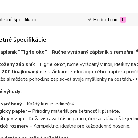
etné špecifikácie
Hodnotenie
0
tné špecifikácie
ápisník "Tigrie oko" – Ručne vyrábaný zápisník s remeňmi 
kožený zápisník "Tigrie oko"
, ručne vyrábaný v Indii, ideálny na
s
200 linajkovanými stránkami
z
ekologického papiera
ponú
kže si môžete pohodlne zapisovať svoje myšlienky na cestách. 🌿
é výhody:
 vyrábaný
– Každý kus je jedinečný.
ický papier
– Prírodný materiál pre šetrnosť k planéte.
álny dizajn
– Koža získava krásnu patinu, čím sa stáva ešte jedin
ické rozmery
– Kompaktné, ideálne pre každodenné nosenie.