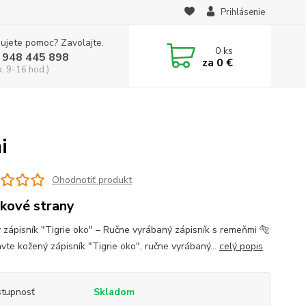
Prihlásenie
ujete pomoc? Zavolajte.
0
ks
 948 445 898
za
0 €
a, 9-16 hod.)
i
Ohodnotiť produkt
jkové strany
 zápisník "Tigrie oko" – Ručne vyrábaný zápisník s remeňmi 🐅
vte kožený zápisník "Tigrie oko", ručne vyrábaný...
celý popis
tupnosť
Skladom