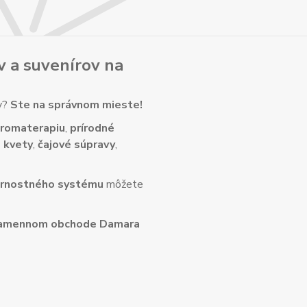
v
a
suvenírov
na
ny?
Ste na správnom mieste!
romaterapiu
,
prírodné
 kvety
,
čajové súpravy
,
rnostného systému
môžete
amennom obchode Damara