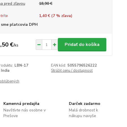
a pred zľavou
18,90 €
tríte
1,40 € (
7
% zľava)
 sme platcovia DPH
,50 €
Pridať do košíka
/
ks
roduktu:
LBN-17
EAN kód:
5055796526222
India
Strážiť cenu / dostupnosť
obľúbených
Kamenná predajňa
Darček zadarmo
Navštívte nás osobne v
Malá drobnosť k
Prešove
nákupu navyše