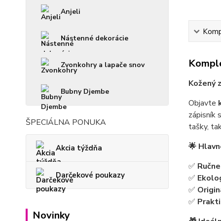
Anjeli
Kompl
Nástenné dekorácie
Komple
Zvonkohry a lapače snov
Kožený z
Bubny Djembe
Objavte
zápisník 
ŠPECIÁLNA PONUKA
tašky, ta
🌟 Hlavn
Akcia týždňa
✅
Ručne
Darčekové poukazy
✅
Ekolog
✅
Origin
✅
Prakt
Novinky