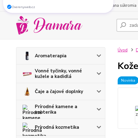
Zaregistrujte sa do nášho e-shopu a získajte
5
O nás
Obchodné podmienky
Kontakty
Ochrana súkromia
% zľavu
na Váš nákup.
Overenyweb.cz
Úvod
D
Aromaterapia
Kože
Vonné tyčinky, vonné
kužele a kadidlá
Novinka
Čaje a čajové doplnky
Prírodné kamene a
ezoterika
Prírodná kozmetika