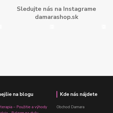
Sledujte nás na Instagrame
damarashop.sk
nejšie na blogu
Kde nás nájdete
erapia – Použitie a výhody
Obchod Damara