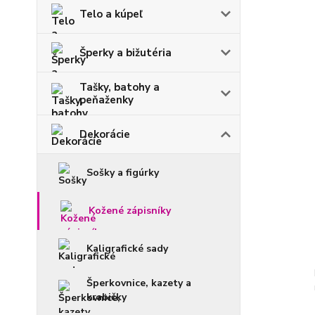
Telo a kúpeľ
Šperky a bižutéria
Tašky, batohy a
peňaženky
Dekorácie
Sošky a figúrky
Kožené zápisníky
Kaligrafické sady
Šperkovnice, kazety a
krabičky