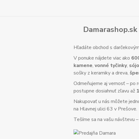
Damarashop.sk 
Hľadáte obchod s darčekovým 
V ponuke nájdete viac ako
60
kamene
,
vonné tyčinky
,
sójo
sošky z keramiky a dreva,
špe
Odmeňujeme aj vernosť – po re
postupne dosiahnuť zľavu až
Nakupovať u nás môžete jed
na Hlavnej ulici 63 v Prešove.
Tešíme sa na vašu návštevu – o