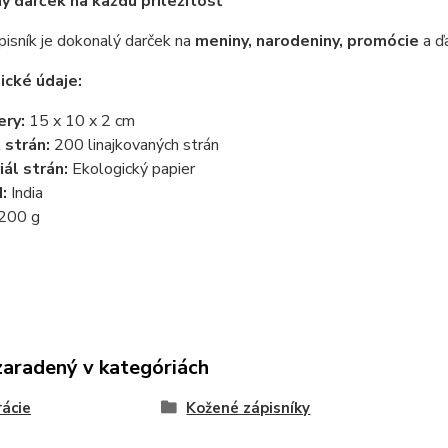
ny darček na každú príležitosť
isník je dokonalý darček na
meniny, narodeniny, promócie
a ďa
ické údaje:
ry:
15 x 10 x 2 cm
 strán:
200 linajkovaných strán
ál strán:
Ekologický papier
:
India
200 g
zaradený v kategóriách
ácie
Kožené zápisníky