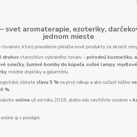
– svet
aromaterapie
,
ezoteriky
,
darčeko
jednom mieste
tovarom, ktorý pravidelne prináša nové produkty za skvelé ce
0 druhov
starostlivo vybraného tovaru –
prírodnú kozmetiku
,
a
vé sviečky
,
šumivé bomby do kúpeľa
,
soľné lampy
,
mydlové
rky
, módne doplnky a galantériu.
gistrácii získate
zľavu 5 %
na prvý nákup a ako súčasť nášho
ve
10 %
.
noducho
online
už od roku 2018, alebo nás navštívte osobne v
k
nline aj v predajni.