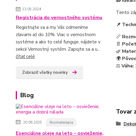
🎁 Ideál
13.05.2024
Tento záp
Registrácia do vernostného systému
📌 Techn
Registrujte sa a my Vás odmeníme
zľavami až do 10%. Viac o vernostnom
📏
Rozme
systéme a ako to celé funguje, nájdete v
📄
Počet
sekcii Vernostný systém. Zapojte sa a u...
🌿
Materi
čítať celé
🌍
Pôvod
⚖️
Váha:
Zobraziť všetky novinky
Blog
Tovar 
20.06.2025
Aromaterapia
Dekor
Esenciálne oleje na leto – osvieženie,