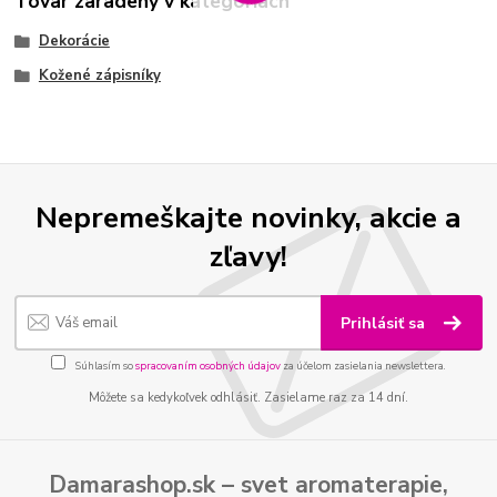
Tovar zaradený v kategóriách
Dekorácie
Kožené zápisníky
Nepremeškajte novinky, akcie a
zľavy!
Prihlásiť sa
Súhlasím so
spracovaním osobných údajov
za účelom zasielania newslettera.
Môžete sa kedykoľvek odhlásiť. Zasielame raz za 14 dní.
Damarashop.sk – svet
aromaterapie
,