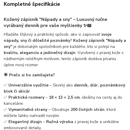
Kompletné špecifikácie
Kožený zápisník "Nápady a sny" – Luxusný ručne
vyrábaný denník pre vaše myšlienky ✨📖
Hľadáte štýlový a praktický spôsob, ako si zapisovať
svoje
nápady, sny či dôležité poznámky
?
Kožený zápisník "Nápady a
sny"
je dokonalým spoločníkom pre každého, kto si potrpí na
kvalitu, eleganciu a jedinečný dizajn
. Vyrobený z pravej kože s
nádherným reliéfnym motívom, tento zápisník dodáva písaniu
úplne nový rozmer.
🌟 Prečo si ho zamilujete?
✅
Univerzálne využitie
– Skvelý ako
denník, diár, poznámkový
blok či skicár
.
✅
Praktické rozmery
–
18 × 13 × 2,5 cm
, ideálny na cesty aj do
kancelárie.
✅
Vymeniteľné strany
– Obsahuje
200 čistých strán
, ktoré
môžete ľahko nahradiť novými.
✅
Elegantný dizajn
–
Ručná výroba
z pravej kože a unikátne
embosované detaily.