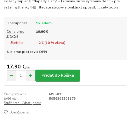
Kožený zápisník "Nápady a sny" – Luxusný ručne vyrábaný denník pre
vaše myšlienky ✨📖 Hľadáte štýlový a praktický spôsob,...
celý popis
Dostupnosť
Skladom
Cena pred
19,90 €
zľavou
Ušetríte
2 € (
10
% zľava)
Nie sme platcovia DPH
17,90 €
/
ks
Pridať do košíka
Číslo produktu:
MSJ-03
EAN kód:
5056368301179
Strážiť cenu / dostupnosť
Do obľúbených