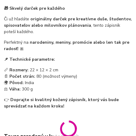
🎁 Skvelý darček pre každého
Či už hľadáte
originálny darček pre kreatívne duše, študentov,
spisovateľov alebo milovníkov plánovania
, tento zápisník
poteší každého.
Perfektný na
narodeniny, meniny, promócie alebo len tak pre
radosť!
🎀
📌 Technické parametre:
📏
Rozmery:
22 × 12 × 2 cm
📄
Počet strán:
80 (možnosť výmeny)
🌍
Pôvod:
India
⚖️
Váha:
300 g
👉
Doprajte si kvalitný kožený zápisník, ktorý vás bude
sprevádzať na každom kroku!