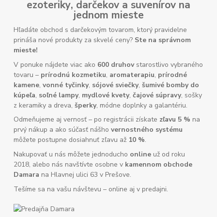
ezoteriky
,
darčekov
a
suvenírov
na
jednom mieste
Hľadáte obchod s darčekovým tovarom, ktorý pravidelne
prináša nové produkty za skvelé ceny?
Ste na správnom
mieste!
V ponuke nájdete viac ako
600 druhov
starostlivo vybraného
tovaru –
prírodnú kozmetiku
,
aromaterapiu
,
prírodné
kamene
,
vonné tyčinky
,
sójové sviečky
,
šumivé bomby do
kúpeľa
,
soľné lampy
,
mydlové kvety
,
čajové súpravy
, sošky
z keramiky a dreva,
šperky
, módne doplnky a galantériu.
Odmeňujeme aj vernosť – po registrácii získate
zľavu 5 %
na
prvý nákup a ako súčasť nášho
vernostného systému
môžete postupne dosiahnuť zľavu až
10 %
.
Nakupovať u nás môžete jednoducho
online
už od roku
2018, alebo nás navštívte osobne v
kamennom obchode
Damara
na Hlavnej ulici 63 v Prešove.
Tešíme sa na vašu návštevu – online aj v predajni.