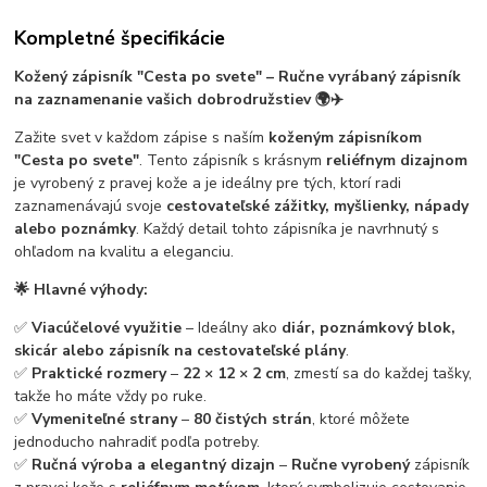
Kompletné špecifikácie
Kožený zápisník "Cesta po svete" – Ručne vyrábaný zápisník
na zaznamenanie vašich dobrodružstiev 🌍✈️
Zažite svet v každom zápise s naším
koženým zápisníkom
"Cesta po svete"
. Tento zápisník s krásnym
reliéfnym dizajnom
je vyrobený z pravej kože a je ideálny pre tých, ktorí radi
zaznamenávajú svoje
cestovateľské zážitky, myšlienky, nápady
alebo poznámky
. Každý detail tohto zápisníka je navrhnutý s
ohľadom na kvalitu a eleganciu.
🌟 Hlavné výhody:
✅
Viacúčelové využitie
– Ideálny ako
diár, poznámkový blok,
skicár alebo zápisník na cestovateľské plány
.
✅
Praktické rozmery
–
22 × 12 × 2 cm
, zmestí sa do každej tašky,
takže ho máte vždy po ruke.
✅
Vymeniteľné strany
–
80 čistých strán
, ktoré môžete
jednoducho nahradiť podľa potreby.
✅
Ručná výroba a elegantný dizajn
–
Ručne vyrobený
zápisník