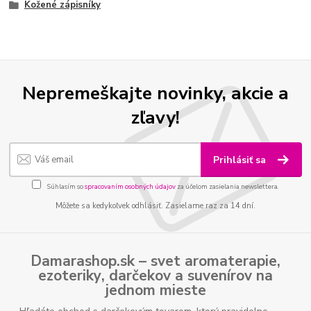
Kožené zápisníky
Nepremeškajte novinky, akcie a
zľavy!
Prihlásiť sa
Súhlasím so
spracovaním osobných údajov
za účelom zasielania newslettera.
Môžete sa kedykoľvek odhlásiť. Zasielame raz za 14 dní.
Damarashop.sk – svet
aromaterapie
,
ezoteriky
,
darčekov
a
suvenírov
na
jednom mieste