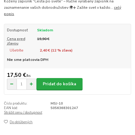
Kožený zápisník "Cesta po svete" – Ručne vyrábaný zápisník na
zaznamenanie vašich dobrodružstiev 🌍✈️ Zažite svet v každo...
celý
popis
Dostupnosť
Skladom
Cena pred
19,90 €
zľavou
Ušetríte
2,40 € (
12
% zľava)
Nie sme platcovia DPH
17,50 €
/
ks
Pridať do košíka
Číslo produktu:
MSJ-10
EAN kód:
5056368301247
Strážiť cenu / dostupnosť
Do obľúbených