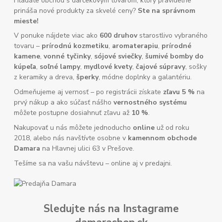
Hľadáte obchod s darčekovým tovarom, ktorý pravidelne
prináša nové produkty za skvelé ceny?
Ste na správnom
mieste!
V ponuke nájdete viac ako
600 druhov
starostlivo vybraného
tovaru –
prírodnú kozmetiku
,
aromaterapiu
,
prírodné
kamene
,
vonné tyčinky
,
sójové sviečky
,
šumivé bomby do
kúpeľa
,
soľné lampy
,
mydlové kvety
,
čajové súpravy
, sošky
z keramiky a dreva,
šperky
, módne doplnky a galantériu.
Odmeňujeme aj vernosť – po registrácii získate
zľavu 5 %
na
prvý nákup a ako súčasť nášho
vernostného systému
môžete postupne dosiahnuť zľavu až
10 %
.
Nakupovať u nás môžete jednoducho
online
už od roku
2018, alebo nás navštívte osobne v
kamennom obchode
Damara
na Hlavnej ulici 63 v Prešove.
Tešíme sa na vašu návštevu – online aj v predajni.
Sledujte nás na Instagrame