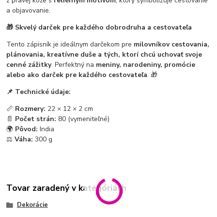
z pravej kože s
reliéfnym motívom
, ktorý symbolizuje cestovanie
a objavovanie.
🎁 Skvelý darček pre každého dobrodruha a cestovateľa
Tento zápisník je ideálnym darčekom pre
milovníkov cestovania,
plánovania, kreatívne duše a tých, ktorí chcú uchovať svoje
cenné zážitky
. Perfektný na
meniny, narodeniny, promócie
alebo ako darček pre každého cestovateľa
. 🎁
📌 Technické údaje:
📏
Rozmery:
22 × 12 × 2 cm
📄
Počet strán:
80 (vymeniteľné)
🌍
Pôvod:
India
⚖️
Váha:
300 g
Tovar zaradený v kategóriách
Dekorácie