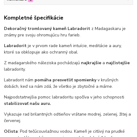
Kompletné špecifikácie
Dekoračný tromlovaný kameň Labradorit
z Madagaskaru je
známy pre svoju ohromujúcu hru farieb.
Labradorit
je v prvom rade kameň intuície, meditácie a aury,
ktoré sa obklopuje ako ochranný obal.
Z madagarského náleziska pochádzajú
najkrajšie
a
najčistejšie
labradority.
Labradorit nám
pomáha presvetliť spomienky
v krušných
dobách, keď sa nám zdá, že všetko je zbytočné a márne.
Najpodstatnejšia pomoc labradoritu spočíva v jeho schopnosti
stabilizovať našu auru.
Vykazuje rad brilantných odtieňov vrátane modrej, zelenej, žltej a
červenej.
Očista
: Pod tečúcouvlažnou vodou. Kameň je citlivý na prudké