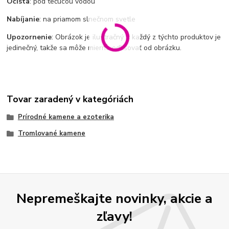
Očista
: pod tečúcou vodou
Nabíjanie
: na priamom slnečnom svetle
Upozornenie
: Obrázok je ilustračný a každý z týchto produktov je
jedinečný, takže sa môže mierne odlišovať od obrázku.
Tovar zaradený v kategóriách
Prírodné kamene a ezoterika
Tromlované kamene
Nepremeškajte novinky, akcie a
zľavy!