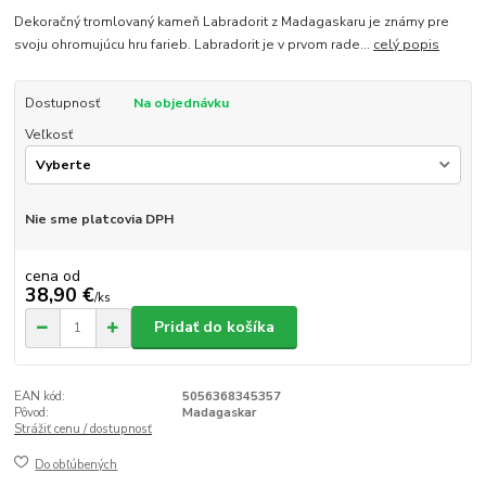
Dekoračný tromlovaný kameň Labradorit z Madagaskaru je známy pre
svoju ohromujúcu hru farieb. Labradorit je v prvom rade...
celý popis
Dostupnosť
Na objednávku
Veľkosť
Nie sme platcovia DPH
cena od
38,90 €
/
ks
Pridať do košíka
EAN kód:
5056368345357
Pôvod:
Madagaskar
Strážiť cenu / dostupnosť
Do obľúbených