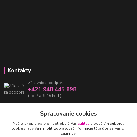
Kontakty
Zákaznícka podpora
+421 948 445 898
(Po-Pia, 9-16 hod.)
info@damarashop.sk
Spracovanie cookies
Náš e-shop a partneri potrebujú Váš
súhlas
s použitím súborov
cookies, aby Vám mohli zobrazovať informácie týkajúce sa Vašich
záujmov.