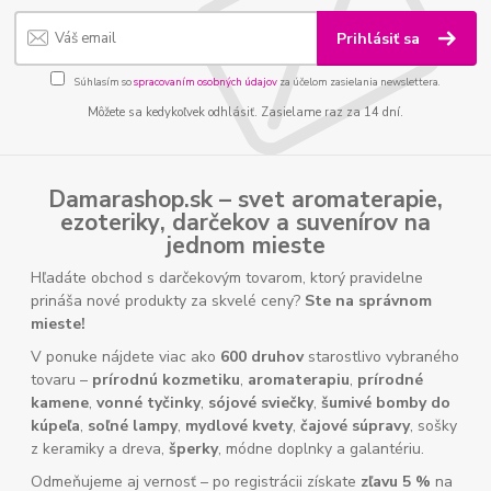
Prihlásiť sa
Súhlasím so
spracovaním osobných údajov
za účelom zasielania newslettera.
Môžete sa kedykoľvek odhlásiť. Zasielame raz za 14 dní.
Damarashop.sk – svet
aromaterapie
,
ezoteriky
,
darčekov
a
suvenírov
na
jednom mieste
Hľadáte obchod s darčekovým tovarom, ktorý pravidelne
prináša nové produkty za skvelé ceny?
Ste na správnom
mieste!
V ponuke nájdete viac ako
600 druhov
starostlivo vybraného
tovaru –
prírodnú kozmetiku
,
aromaterapiu
,
prírodné
kamene
,
vonné tyčinky
,
sójové sviečky
,
šumivé bomby do
kúpeľa
,
soľné lampy
,
mydlové kvety
,
čajové súpravy
, sošky
z keramiky a dreva,
šperky
, módne doplnky a galantériu.
Odmeňujeme aj vernosť – po registrácii získate
zľavu 5 %
na