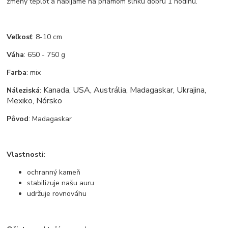
zmeny teplôt a nabíjame na priamom slnku dobrú 1 hodinu.
Veľkosť
: 8-10 cm
Váha
: 650 - 750 g
Farba
: mix
Kanada, USA, Austrália, Madagaskar, Ukrajina,
Náleziská
:
Mexiko, Nórsko
Pôvod
: Madagaskar
Vlastnosti
:
ochranný kameň
stabilizuje našu auru
udržuje rovnováhu