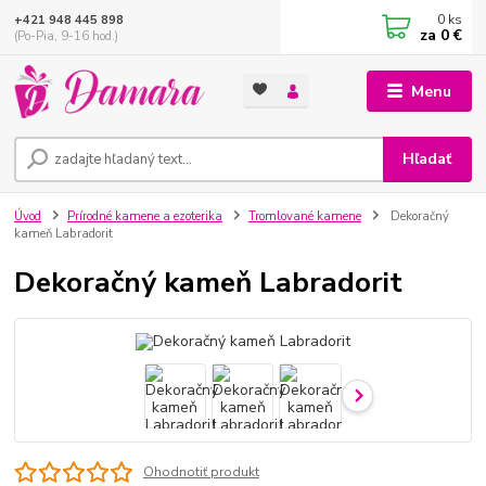
0
ks
+421 948 445 898
za
0 €
(Po-Pia, 9-16 hod.)
Menu
Hľadať
Úvod
Prírodné kamene a ezoterika
Tromlované kamene
Dekoračný
kameň Labradorit
Dekoračný kameň Labradorit
Ohodnotiť produkt