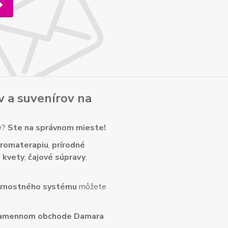
v
a
suvenírov
na
ny?
Ste na správnom mieste!
romaterapiu
,
prírodné
 kvety
,
čajové súpravy
,
rnostného systému
môžete
amennom obchode Damara