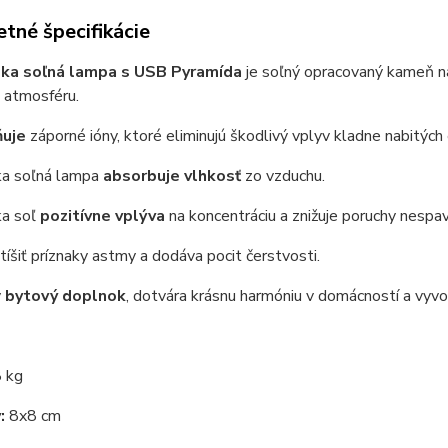
tné špecifikácie
ska soľná lampa s USB Pyramída
je soľný opracovaný kameň n
 atmosféru.
ňuje
záporné ióny, ktoré eliminujú škodlivý vplyv kladne nabitých e
ka soľná lampa
absorbuje vlhkosť
zo vzduchu.
ka soľ
pozitívne
vplýva
na koncentráciu a znižuje poruchy nespav
tíšiť príznaky astmy a dodáva pocit čerstvosti.
ý
bytový doplnok
, dotvára krásnu harmóniu v domácností a vyvo
 kg
:
8x8 cm