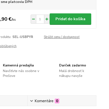
 sme platcovia DPH
,90 €
Pridať do košíka
/
ks
roduktu:
SEL-USBPYR
Strážiť cenu / dostupnosť
obľúbených
Kamenná predajňa
Darček zadarmo
Navštívte nás osobne v
Malá drobnosť k
Prešove
nákupu navyše
Komentáre
0