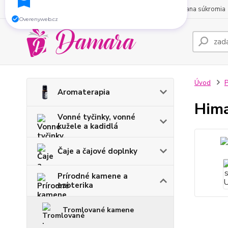
O nás
Obchodné podmienky
Kontakty
Ochrana súkromia
Zaregistrujte sa do nášho e-shopu a získajte
5
% zľavu
na Váš nákup.
Overenyweb.cz
Úvod
P
Aromaterapia
Hima
Vonné tyčinky, vonné
kužele a kadidlá
Čaje a čajové doplnky
Prírodné kamene a
ezoterika
Tromlované kamene