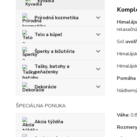
Kyvadlá
Komple
Prírodná kozmetika
Himaláj
relaxačnú
Telo a kúpeľ
Soľ
uvoľ
Šperky a bižutéria
Himalájs
Himalájs
Tašky, batohy a
peňaženky
Pomáha
Dekorácie
Nádhern
ŠPECIÁLNA PONUKA
Váha:
0,8
Akcia týždňa
Rozmery