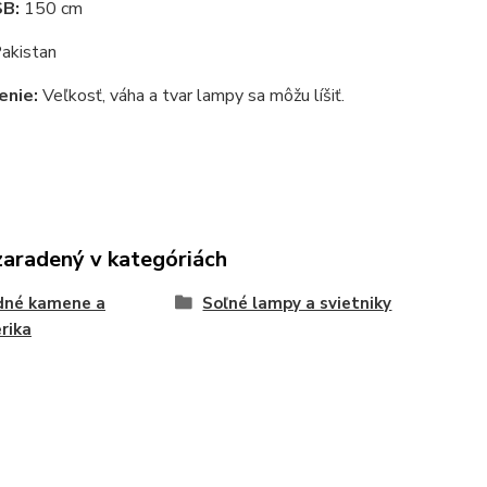
SB:
150 cm
akistan
enie:
Veľkosť, váha a tvar lampy sa môžu líšiť.
zaradený v kategóriách
dné kamene a
Soľné lampy a svietniky
rika