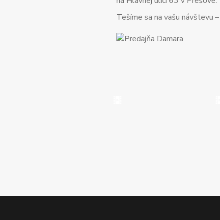
na Hlavnej ulici 63 v Prešove.
Tešíme sa na vašu návštevu – o