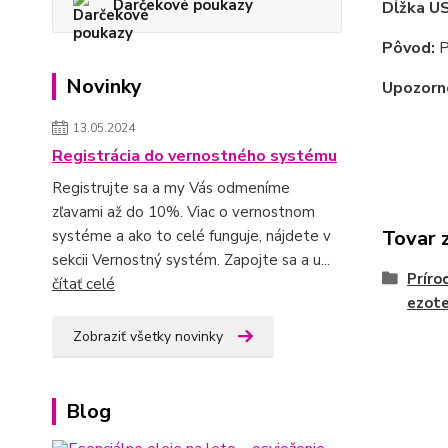
Darčekové poukazy
Dĺžka U
Pôvod:
P
Novinky
Upozorn
13.05.2024
Registrácia do vernostného systému
Registrujte sa a my Vás odmeníme
zľavami až do 10%. Viac o vernostnom
Tovar 
systéme a ako to celé funguje, nájdete v
sekcii Vernostný systém. Zapojte sa a u...
Príro
čítať celé
ezote
Zobraziť všetky novinky
Blog