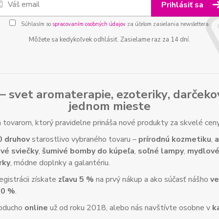
Prihlásiť sa
Súhlasím so
spracovaním osobných údajov
za účelom zasielania newslettera.
Môžete sa kedykoľvek odhlásiť. Zasielame raz za 14 dní.
– svet
aromaterapie
,
ezoteriky
,
darčeko
jednom mieste
tovarom, ktorý pravidelne prináša nové produkty za skvelé ce
0 druhov
starostlivo vybraného tovaru –
prírodnú kozmetiku
,
a
vé sviečky
,
šumivé bomby do kúpeľa
,
soľné lampy
,
mydlové
rky
, módne doplnky a galantériu.
gistrácii získate
zľavu 5 %
na prvý nákup a ako súčasť nášho
ve
10 %
.
noducho
online
už od roku 2018, alebo nás navštívte osobne v
k