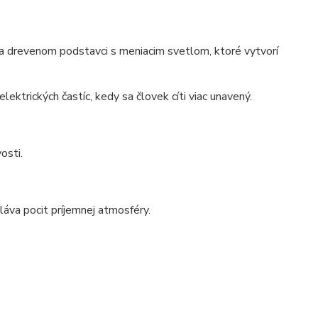
a drevenom podstavci s meniacim svetlom, ktoré vytvorí
lektrických častíc, kedy sa človek cíti viac unavený.
osti.
láva pocit príjemnej atmosféry.