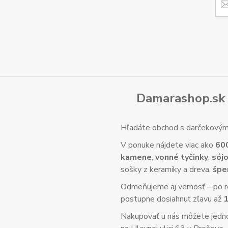
Damarashop.sk 
Hľadáte obchod s darčekovým 
V ponuke nájdete viac ako
60
kamene
,
vonné tyčinky
,
sójo
sošky z keramiky a dreva,
špe
Odmeňujeme aj vernosť – po re
postupne dosiahnuť zľavu až
Nakupovať u nás môžete jed