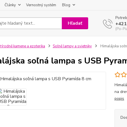
Články
Vernostný systém
Blog
Potreb
Hľadať
+421
(Po-Pi
rírodné kamene a ezoterika
Soľné lampy a svietniky
Himalájska soľ
lájska soľná lampa s USB Pyra
Himalá
na dre
popis
Dos