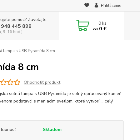
Prihlásenie
ujete pomoc? Zavolajte.
0
ks
 948 445 898
za
0 €
a, 9-16 hod.)
ná lampa s USB Pyramída 8 cm
mída 8 cm
Ohodnotiť produkt
jska soľná lampa s USB Pyramída je soľný opracovaný kameň
venom podstavci s meniacim svetlom, ktoré vytvorí ...
celý
tupnosť
Skladom