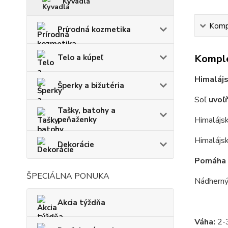
Kyvadlá
Kompl
Prírodná kozmetika
Komple
Telo a kúpeľ
Himaláj
Šperky a bižutéria
Soľ
uvoľ
Tašky, batohy a
peňaženky
Himalájs
Himalájs
Dekorácie
Pomáha
ŠPECIÁLNA PONUKA
Nádhern
Akcia týždňa
Váha:
2-