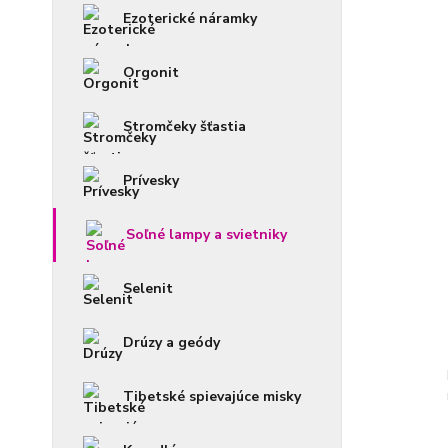
Ezoterické náramky
Orgonit
Stromčeky šťastia
Prívesky
Soľné lampy a svietniky
Selenit
Drúzy a geódy
Tibetské spievajúce misky