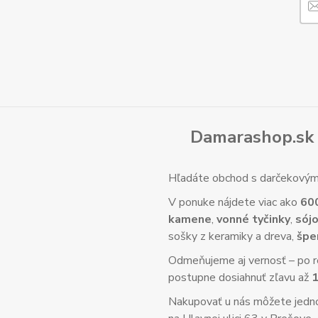
Damarashop.sk 
Hľadáte obchod s darčekovým 
V ponuke nájdete viac ako
60
kamene
,
vonné tyčinky
,
sójo
sošky z keramiky a dreva,
špe
Odmeňujeme aj vernosť – po re
postupne dosiahnuť zľavu až
Nakupovať u nás môžete jed