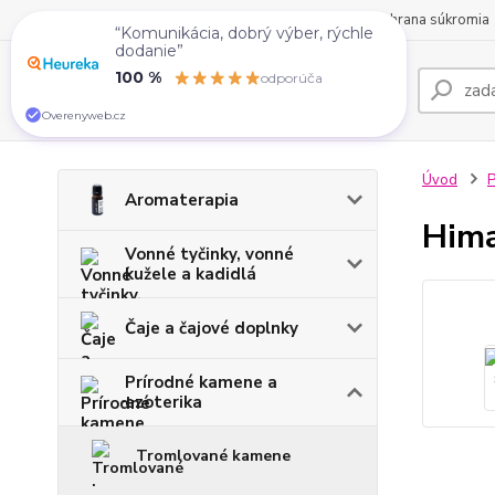
O nás
Obchodné podmienky
Kontakty
Ochrana súkromia
“Komunikácia, dobrý výber, rýchle
dodanie”
100 %
odporúča
Overenyweb.cz
Úvod
P
Aromaterapia
Hima
Vonné tyčinky, vonné
kužele a kadidlá
Čaje a čajové doplnky
Prírodné kamene a
ezoterika
Tromlované kamene