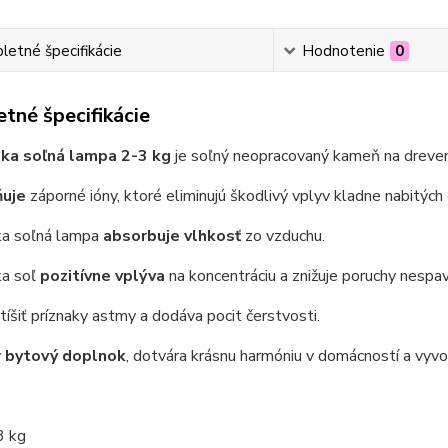
etné špecifikácie
Hodnotenie
0
tné špecifikácie
ska soľná lampa 2-3 kg
je soľný neopracovaný kameň na dreve
ňuje
záporné ióny, ktoré eliminujú škodlivý vplyv kladne nabitých e
ka soľná lampa
absorbuje vlhkosť
zo vzduchu.
ka soľ
pozitívne vplýva
na koncentráciu a znižuje poruchy nespav
tíšiť príznaky astmy a dodáva pocit čerstvosti.
ý
bytový doplnok
, dotvára krásnu harmóniu v domácností a vyvo
3 kg