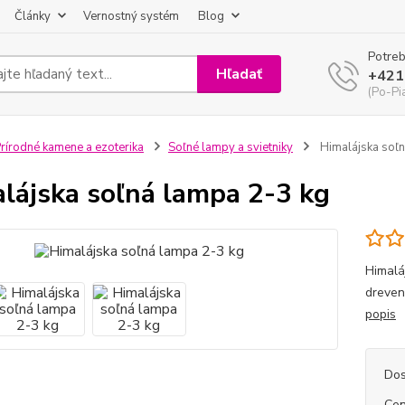
Články
Vernostný systém
Blog
Potreb
Hľadať
+421
(Po-Pi
rírodné kamene a ezoterika
Soľné lampy a svietniky
Himalájska soľn
lájska soľná lampa 2-3 kg
Himalá
dreven
popis
Dos
Cen