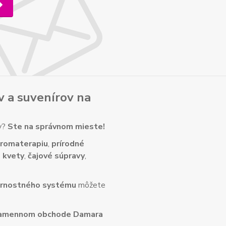
v
a
suvenírov
na
ny?
Ste na správnom mieste!
romaterapiu
,
prírodné
 kvety
,
čajové súpravy
,
rnostného systému
môžete
amennom obchode Damara