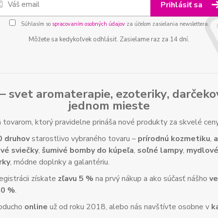
Prihlásiť sa
Súhlasím so
spracovaním osobných údajov
za účelom zasielania newslettera.
Môžete sa kedykoľvek odhlásiť. Zasielame raz za 14 dní.
– svet
aromaterapie
,
ezoteriky
,
darčeko
jednom mieste
tovarom, ktorý pravidelne prináša nové produkty za skvelé ce
0 druhov
starostlivo vybraného tovaru –
prírodnú kozmetiku
,
a
vé sviečky
,
šumivé bomby do kúpeľa
,
soľné lampy
,
mydlové
rky
, módne doplnky a galantériu.
gistrácii získate
zľavu 5 %
na prvý nákup a ako súčasť nášho
ve
10 %
.
noducho
online
už od roku 2018, alebo nás navštívte osobne v
k