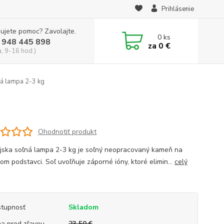
Prihlásenie
ujete pomoc? Zavolajte.
0
ks
 948 445 898
za
0 €
a, 9-16 hod.)
á lampa 2-3 kg
Ohodnotiť produkt
jska soľná lampa 2-3 kg je soľný neopracovaný kameň na
om podstavci. Soľ uvoľňuje záporné ióny, ktoré elimin...
celý
tupnosť
Skladom
a pred zľavou
23,50 €