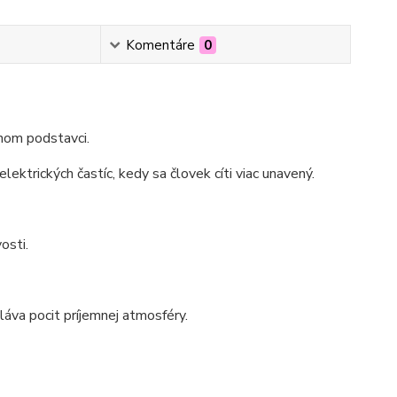
Komentáre
0
nom podstavci.
lektrických častíc, kedy sa človek cíti viac unavený.
osti.
láva pocit príjemnej atmosféry.