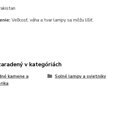
akistan
enie:
Veľkosť, váha a tvar lampy sa môžu líšiť.
zaradený v kategóriách
dné kamene a
Soľné lampy a svietniky
rika