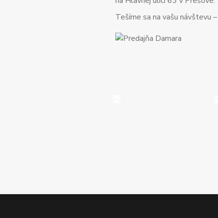
na Hlavnej ulici 63 v Prešove.
Tešíme sa na vašu návštevu – o