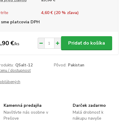
tríte
4,60 € (
20
% zľava)
 sme platcovia DPH
,90 €
Pridať do košíka
/
ks
roduktu:
QSalt-12
Pôvod:
Pakistan
 cenu / dostupnosť
obľúbených
Kamenná predajňa
Darček zadarmo
Navštívte nás osobne v
Malá drobnosť k
Prešove
nákupu navyše