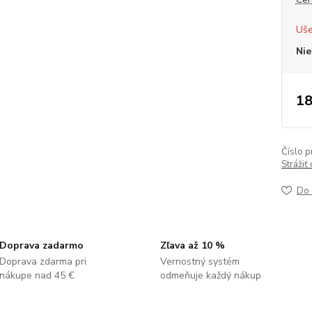
Uše
Nie
18
Číslo p
Strážiť
Do 
Doprava zadarmo
Zľava až 10 %
Doprava zdarma pri
Vernostný systém
nákupe nad 45 €
odmeňuje každý nákup