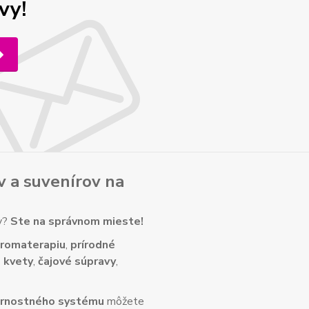
vy!
v
a
suvenírov
na
ny?
Ste na správnom mieste!
romaterapiu
,
prírodné
 kvety
,
čajové súpravy
,
rnostného systému
môžete