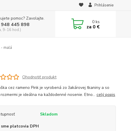
Prihlásenie
ujete pomoc? Zavolajte.
0
ks
 948 445 898
za
0 €
a, 9-16 hod.)
 - malá
Ohodnotiť produkt
aška cez rameno Pink je vyrobená zo žakárovej tkaniny a so
i rozmermi je ideálna na každodenné nosenie. Etno...
celý popis
tupnosť
Skladom
 sme platcovia DPH