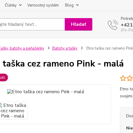
Články
Vernostný systém
Blog
Potreb
Hľadať
+421
(Po-Pi
ašky, batohy a peňaženky
Batohy a tašky
Etno taška cez rameno Pink
 taška cez rameno Pink - malá
ukt
Etno t
svojim
Dos
Nie