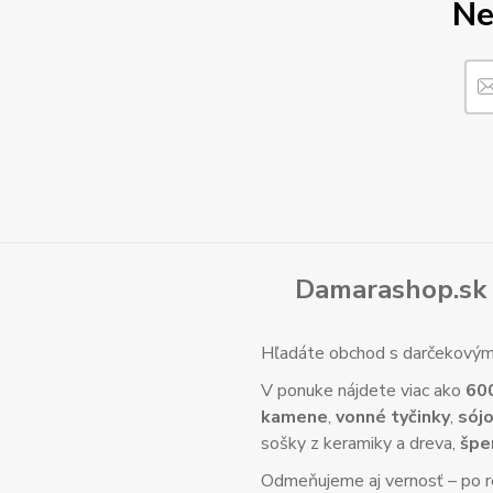
Ne
Damarashop.sk 
Hľadáte obchod s darčekovým 
V ponuke nájdete viac ako
60
kamene
,
vonné tyčinky
,
sójo
sošky z keramiky a dreva,
špe
Odmeňujeme aj vernosť – po re