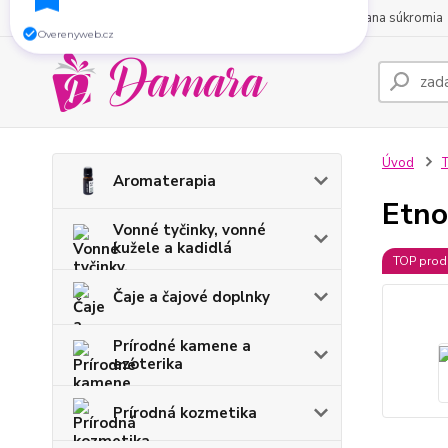
O nás
Obchodné podmienky
Kontakty
Ochrana súkromia
Zaregistrujte sa do nášho e-shopu a získajte
5
% zľavu
na Váš nákup.
Overenyweb.cz
Úvod
T
Aromaterapia
Etno
Vonné tyčinky, vonné
kužele a kadidlá
TOP prod
Čaje a čajové doplnky
Prírodné kamene a
ezoterika
Prírodná kozmetika