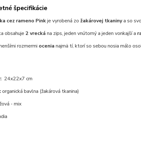
tné špecifikácie
ška cez rameno Pink
je vyrobená zo
žakárovej tkaniny
a so sv
ka obsahuje
2 vrecká
na zips, jeden vnútorný a jeden vonkajší a
r
menšími rozmermi
ocenia
najmä tí, ktorí so sebou nosia málo os
:
24x22x7 cm
:
organická bavlna (žakárová tkanina)
žová - mix
ndia