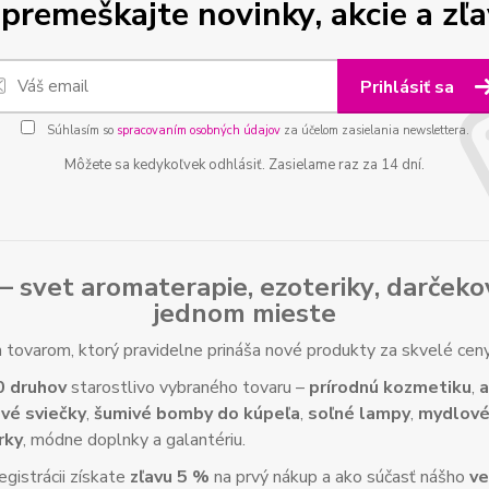
premeškajte novinky, akcie a zľa
Prihlásiť sa
Súhlasím so
spracovaním osobných údajov
za účelom zasielania newslettera.
Môžete sa kedykoľvek odhlásiť. Zasielame raz za 14 dní.
– svet
aromaterapie
,
ezoteriky
,
darčeko
jednom mieste
tovarom, ktorý pravidelne prináša nové produkty za skvelé ce
0 druhov
starostlivo vybraného tovaru –
prírodnú kozmetiku
,
a
vé sviečky
,
šumivé bomby do kúpeľa
,
soľné lampy
,
mydlové
rky
, módne doplnky a galantériu.
gistrácii získate
zľavu 5 %
na prvý nákup a ako súčasť nášho
ve