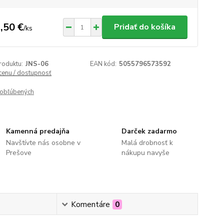
,50 €
Pridať do košíka
/
ks
roduktu:
JNS-06
EAN kód:
5055796573592
 cenu / dostupnosť
obľúbených
Kamenná predajňa
Darček zadarmo
Navštívte nás osobne v
Malá drobnosť k
Prešove
nákupu navyše
Komentáre
0