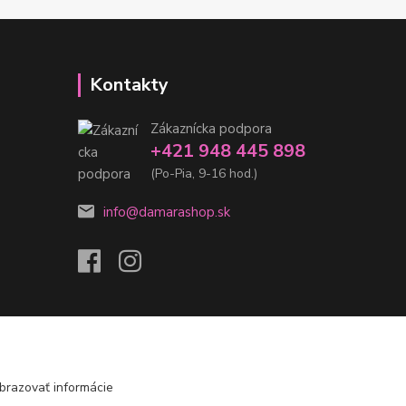
Kontakty
Zákaznícka podpora
+421 948 445 898
(Po-Pia, 9-16 hod.)
info@damarashop.sk
brazovať informácie