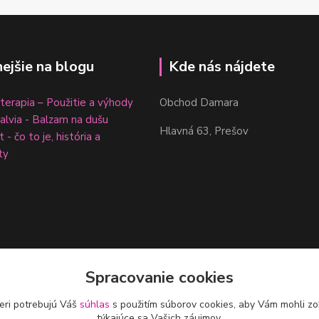
nejšie na blogu
Kde nás nájdete
erapia – Použitie a výhody
Obchod Damara
šalvia - Balzam na dušu
Hlavná 63, Prešov
 - čo to je, história a
ty
Spracovanie cookies
eri potrebujú Váš
súhlas
s použitím súborov cookies, aby Vám mohli zo
týkajúce sa Vašich záujmov.