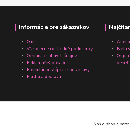
Informácie pre zákazníkov
Najčíta
O nás
Aromat
Všeobecné obchodné podmienky
Biela 
Ochrana osobných údajov
Orgonit
Reklamačný poriadok
benefi
Formulár odstúpenie od zmluvy
Platba a doprava
Náš e-shop a partn