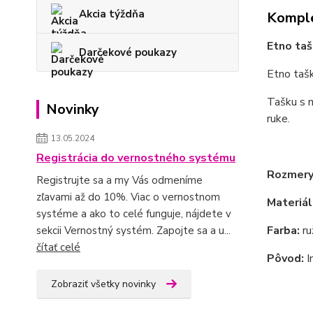
Akcia týždňa
Komple
Etno ta
Darčekové poukazy
Etno taš
Tašku s 
Novinky
ruke.
13.05.2024
Registrácia do vernostného systému
Rozmery
Registrujte sa a my Vás odmeníme
zľavami až do 10%. Viac o vernostnom
Materiál
systéme a ako to celé funguje, nájdete v
Farba:
ru
sekcii Vernostný systém. Zapojte sa a u...
čítať celé
Pôvod:
I
Zobraziť všetky novinky