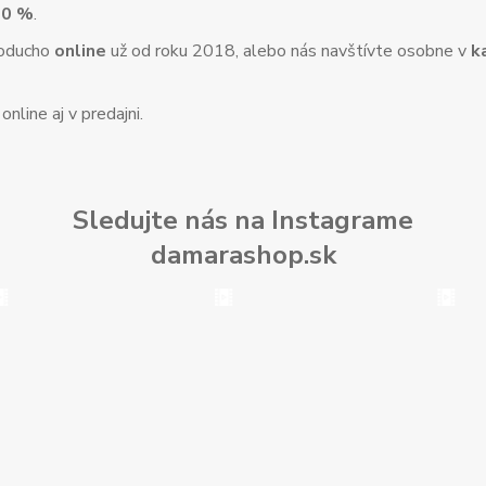
10 %
.
noducho
online
už od roku 2018, alebo nás navštívte osobne v
k
nline aj v predajni.
Sledujte nás na Instagrame
damarashop.sk