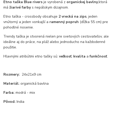
Etno taška Blue rivers
je vyrobená z
organickej bavlny
,
ktorá
má
žiarivé farby
s nepálskym dizajnom.
Etno taška - crossbody obsahuje
2 vrecká na zips
, jeden
vnútorný a jeden vonkajší a
ramenný popruh
(dĺžka 55 cm) pre
pohodlné nosenie.
Trendy taška je stvorená nielen pre svetových cestovateľov, ale
ideálne aj do práce, na pláž alebo jednoducho na každodenné
použitie.
Hlavnými atribútmi etno tašky sú:
veľkosť
,
kvalita
a
funkčnosť
.
Rozmery:
24x21x9 cm
Materiál:
organická bavlna
Farba:
modrá - mix
Pôvod:
India