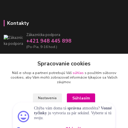
Kontakty
Zákaznícka podpora
+421 948 445 898
(Po-Pia, 9-16 hod.)
info@damarashop.sk
Spracovanie cookies
Náš e-shop a partneri potrebujú Váš
súhlas
s použitím súborov
cookies, aby Vám mohli zobrazovať informácie týkajúce sa Vašich
záujmov.
Upravit sběr cookies.
Súhlasím
Nastavenia
Chýba vám doma tá
správna
atmosféra?
Vonné
tyčinky
ju vytvoria za pár sekúnd. Vyberte si tú
svoju.
® 2018-2026 damarashop.sk - Všetky práva vyhradené Ⓒ
Súhlas môžete odmietnuť
tu
.
Vytvorené na
Eshop-rychlo.sk
Objaviť
Overenyweb.cz