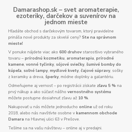
Damarashop.sk – svet
aromaterapie
,
ezoteriky
,
darčekov
a
suvenírov
na
jednom mieste
Hľadáte obchod s darčekovým tovarom, ktorý pravidelne
prináša nové produkty za skvelé ceny?
Ste na správnom
mieste!
V ponuke nájdete viac ako
600 druhov
starostlivo vybraného
tovaru –
prírodnú kozmetiku
,
aromaterapiu
,
prírodné
kamene
,
vonné tyčinky
,
sójové sviečky
,
šumivé bomby do
kúpeľa
,
soľné lampy
,
mydlové kvety
,
čajové súpravy
, sošky
z keramiky a dreva,
šperky
, módne doplnky a galantériu.
Odmeňujeme aj vernosť – po registrácii získate
zľavu 5 %
na
prvý nákup a ako súčasť nášho
vernostného systému
môžete postupne dosiahnuť zľavu až
10 %
.
Nakupovať u nás môžete jednoducho
online
už od roku
2018, alebo nás navštívte osobne v
kamennom obchode
Damara
na Hlavnej ulici 63 v Prešove.
Tešíme sa na vašu návštevu – online aj v predajni.