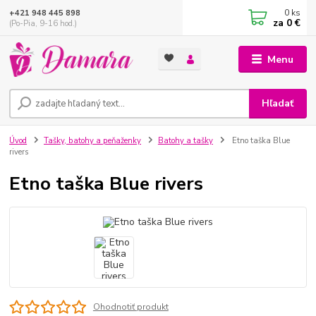
0
ks
+421 948 445 898
za
0 €
(Po-Pia, 9-16 hod.)
Menu
Hľadať
Úvod
Tašky, batohy a peňaženky
Batohy a tašky
Etno taška Blue
rivers
Etno taška Blue rivers
Ohodnotiť produkt