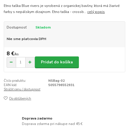
Etno taška Blue rivers je vyrobená z organickej bavlny, ktorá má žiarivé
farby s nepálskym dizajnom. Etno taška - crossb...
celý popis
Dostupnosť
Skladom
Nie sme platcovia DPH
8 €
/
ks
Pridať do košíka
Číslo produktu:
NSBag-02
EAN kód:
5055796552931
Strážiť cenu / dostupnosť
Do obľúbených
Doprava zadarmo
Doprava zdarma pri nákupe nad 45 €