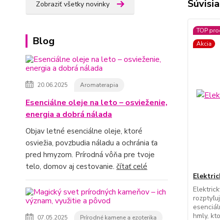
Súvisia
Zobraziť všetky novinky
TOP pro
Blog
Akcia
20.06.2025
Aromaterapia
Esenciálne oleje na leto – osvieženie,
energia a dobrá nálada
Objav letné esenciálne oleje, ktoré
osviežia, povzbudia náladu a ochránia ťa
pred hmyzom. Prírodná vôňa pre tvoje
telo, domov aj cestovanie.
čítať celé
Elektric
Elektric
rozptyľu
esenciál
hmly, kto
07.05.2025
Prírodné kamene a ezoterika