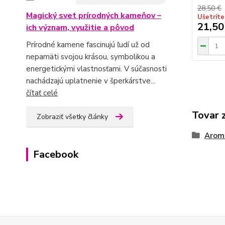
28,50 €
Magický svet prírodných kameňov –
Ušetríte
21,50
ich význam, využitie a pôvod
Prírodné kamene fascinujú ľudí už od
nepamäti svojou krásou, symbolikou a
energetickými vlastnosťami. V súčasnosti
nachádzajú uplatnenie v šperkárstve...
čítať celé
Tovar 
Zobraziť všetky články
Arom
Facebook