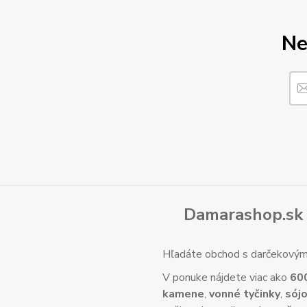
Ne
Damarashop.sk 
Hľadáte obchod s darčekovým 
V ponuke nájdete viac ako
60
kamene
,
vonné tyčinky
,
sójo