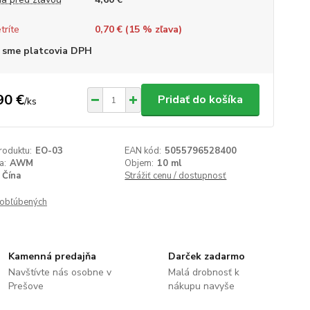
tríte
0,70 € (
15
% zľava)
 sme platcovia DPH
90 €
Pridať do košíka
/
ks
roduktu:
EO-03
EAN kód:
5055796528400
a:
AWM
Objem:
10 ml
Čína
Strážiť cenu / dostupnosť
obľúbených
Kamenná predajňa
Darček zadarmo
Navštívte nás osobne v
Malá drobnosť k
Prešove
nákupu navyše