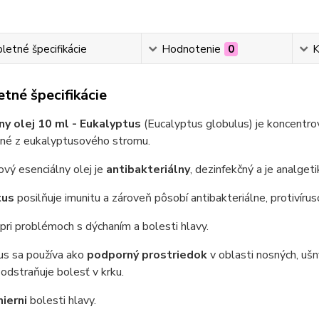
etné špecifikácie
Hodnotenie
0
K
tné špecifikácie
ny olej 10 ml - Eukalyptus
(Eucalyptus globulus) je koncentro
ané z eukalyptusového stromu.
vý esenciálny olej je
antibakteriálny
, dezinfekčný a je analget
tus
posilňuje imunitu a zároveň pôsobí antibakteriálne, protivírus
pri problémoch s dýchaním a bolesti hlavy.
us sa používa ako
podporný prostriedok
v oblasti nosných, ušn
 odstraňuje bolesť v krku.
ierni
bolesti hlavy.