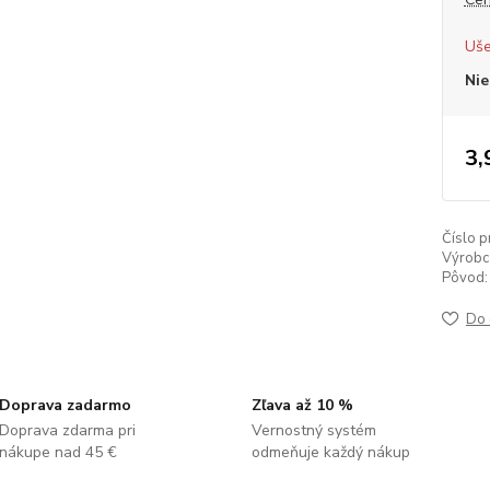
Uše
Nie
3,
Číslo p
Výrobc
Pôvod:
Do 
Doprava zadarmo
Zľava až 10 %
Doprava zdarma pri
Vernostný systém
nákupe nad 45 €
odmeňuje každý nákup