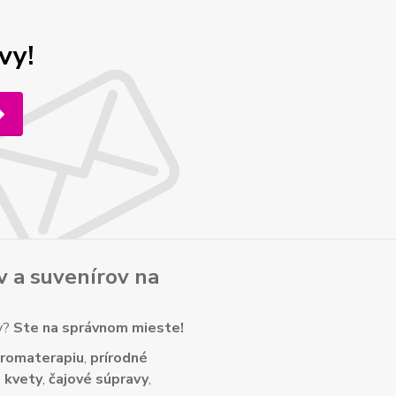
vy!
v
a
suvenírov
na
ny?
Ste na správnom mieste!
romaterapiu
,
prírodné
 kvety
,
čajové súpravy
,