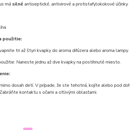
tus má
silné
antiseptické, antivirové a protistafylokokové účinky.
ína
 použitie:
Kvapnite tri až štyri kvapky do aroma difúzera alebo aroma lampy.
oužitie: Naneste jednu až dve kvapky na postihnuté miesto.
enie:
mimo dosah detí. V prípade, že ste tehotná, kojíte alebo pod doh
Zabráňte kontaktu s očami a citlivými oblasťami.