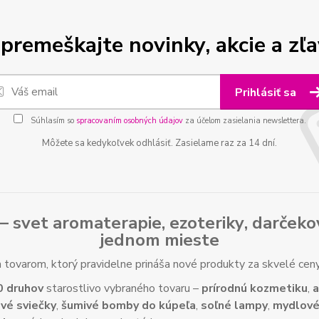
premeškajte novinky, akcie a zľa
Prihlásiť sa
Súhlasím so
spracovaním osobných údajov
za účelom zasielania newslettera.
Môžete sa kedykoľvek odhlásiť. Zasielame raz za 14 dní.
– svet
aromaterapie
,
ezoteriky
,
darčeko
jednom mieste
tovarom, ktorý pravidelne prináša nové produkty za skvelé ce
0 druhov
starostlivo vybraného tovaru –
prírodnú kozmetiku
,
a
vé sviečky
,
šumivé bomby do kúpeľa
,
soľné lampy
,
mydlové