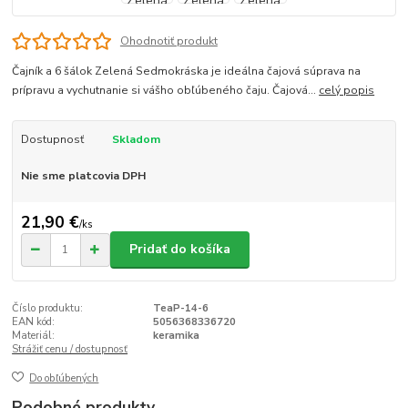
Ohodnotiť produkt
Čajník a 6 šálok Zelená Sedmokráska je ideálna čajová súprava na
prípravu a vychutnanie si vášho obľúbeného čaju. Čajová...
celý popis
Dostupnosť
Skladom
Nie sme platcovia DPH
21,90 €
/
ks
Pridať do košíka
Číslo produktu:
TeaP-14-6
EAN kód:
5056368336720
Materiál:
keramika
Strážiť cenu / dostupnosť
Do obľúbených
Podobné produkty