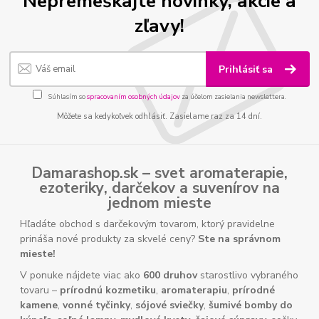
Nepremeškajte novinky, akcie a
zľavy!
Prihlásiť sa
Súhlasím so
spracovaním osobných údajov
za účelom zasielania newslettera.
Môžete sa kedykoľvek odhlásiť. Zasielame raz za 14 dní.
Damarashop.sk – svet
aromaterapie
,
ezoteriky
,
darčekov
a
suvenírov
na
jednom mieste
Hľadáte obchod s darčekovým tovarom, ktorý pravidelne
prináša nové produkty za skvelé ceny?
Ste na správnom
mieste!
V ponuke nájdete viac ako
600 druhov
starostlivo vybraného
tovaru –
prírodnú kozmetiku
,
aromaterapiu
,
prírodné
kamene
,
vonné tyčinky
,
sójové sviečky
,
šumivé bomby do