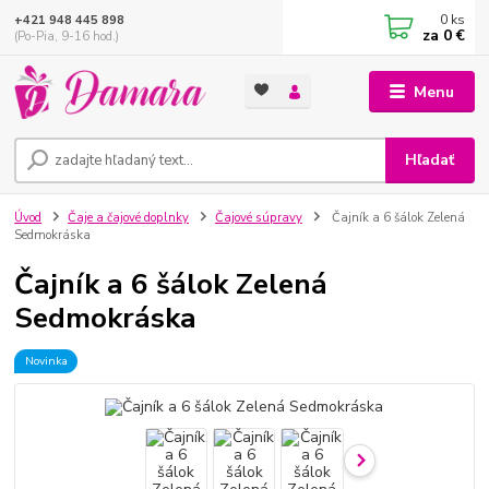
0
ks
+421 948 445 898
za
0 €
(Po-Pia, 9-16 hod.)
Menu
Hľadať
Úvod
Čaje a čajové doplnky
Čajové súpravy
Čajník a 6 šálok Zelená
Sedmokráska
Čajník a 6 šálok Zelená
Sedmokráska
Novinka