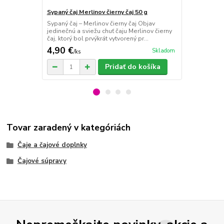
Sypaný čaj Merlinov čierny čaj 50 g
Sypaný čaj R
Sypaný čaj – Merlinov čierny čaj Objav
Sypaný čaj –
jedinečnú a sviežu chuť čaju Merlinov čierny
harmóniu v š
čaj, ktorý bol prvýkrát vytvorený pr...
spája jemný 
4,90 €
5,20 €
Skladom
/
ks
/
ks
Pridať do košíka
Tovar zaradený v kategóriách
Čaje a čajové doplnky
Čajové súpravy