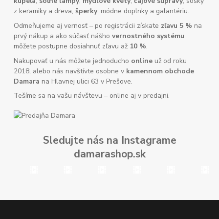
kúpeľa
,
soľné lampy
,
mydlové kvety
,
čajové súpravy
, sošky
z keramiky a dreva,
šperky
, módne doplnky a galantériu.
Odmeňujeme aj vernosť – po registrácii získate
zľavu 5 %
na
prvý nákup a ako súčasť nášho
vernostného systému
môžete postupne dosiahnuť zľavu až
10 %
.
Nakupovať u nás môžete jednoducho
online
už od roku
2018, alebo nás navštívte osobne v
kamennom obchode
Damara
na Hlavnej ulici 63 v Prešove.
Tešíme sa na vašu návštevu – online aj v predajni.
Sledujte nás na Instagrame
damarashop.sk