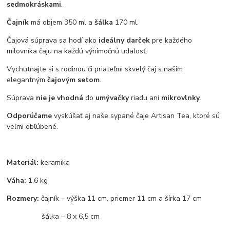
sedmokráskami
.
Čajník
má objem 350 ml a
šálka
170 ml.
Čajová súprava sa hodí ako
ideálny darček
pre každého
milovníka čaju na každú výnimočnú udalosť.
Vychutnajte si s rodinou či priateľmi skvelý čaj s našim
elegantným
čajovým setom
.
Súprava
nie je vhodná
do
umývačky
riadu ani
mikrovlnky
.
Odporúčame
vyskúšať aj naše sypané čaje Artisan Tea, ktoré sú
veľmi obľúbené.
Materiál:
keramika
Váha:
1,6 kg
Rozmery:
čajník – výška 11 cm, priemer 11 cm a šírka 17 cm
šálka – 8 x 6,5 cm