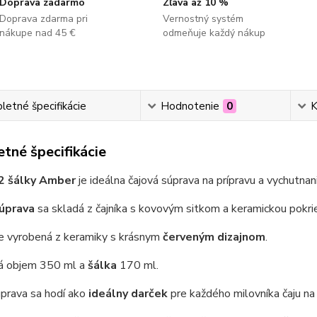
Doprava zadarmo
Zľava až 10 %
Doprava zdarma pri
Vernostný systém
nákupe nad 45 €
odmeňuje každý nákup
etné špecifikácie
Hodnotenie
0
K
tné špecifikácie
 2 šálky Amber
je ideálna čajová súprava na prípravu a vychutnan
súprava
sa skladá z čajníka s kovovým sitkom a keramickou pokri
je vyrobená z keramiky s krásnym
červeným dizajnom
.
á objem 350 ml a
šálka
170 ml.
úprava sa hodí ako
ideálny darček
pre každého milovníka čaju n