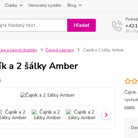
Články
Vernostný systém
Blog
Potreb
Hľadať
+421
(Po-Pi
aje a čajové doplnky
Čajové súpravy
Čajník a 2 šálky Amber
ík a 2 šálky Amber
Čajník
vychut
popis
Dos