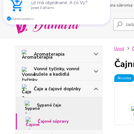
O nás
Obchodné podmienky
Kontakty
Ochrana súkromia
Zákazník
už má objednané. A čo Vy?
pred 3 dňami
Overenyweb.cz
Úvod
Č
Aromaterapia
Čajn
Vonné tyčinky, vonné
kužele a kadidlá
Novinka
Čaje a čajové doplnky
Sypané čaje
Čajové súpravy