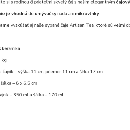
te si s rodinou či priateľmi skvelý čaj s našim elegantným
čajov
nie je vhodná
do
umývačky
riadu ani
mikrovlnky
.
čame
vyskúšať aj naše sypané čaje Artisan Tea, ktoré sú veľmi o
:
keramika
 kg
:
čajník – výška 11 cm, priemer 11 cm a šírka 17 cm
– 8 x 6,5 cm
ajník – 350 ml a šálka – 170 ml