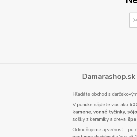
Ne
Damarashop.sk 
Hľadáte obchod s darčekovým 
V ponuke nájdete viac ako
60
kamene
,
vonné tyčinky
,
sójo
sošky z keramiky a dreva,
špe
Odmeňujeme aj vernosť – po re