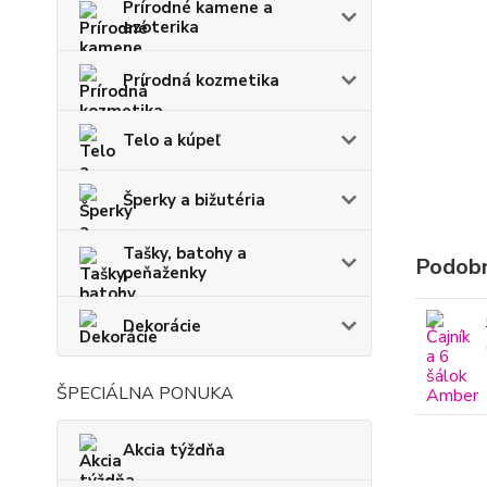
Prírodné kamene a
ezoterika
Prírodná kozmetika
Telo a kúpeľ
Šperky a bižutéria
Tašky, batohy a
Podobn
peňaženky
Dekorácie
ŠPECIÁLNA PONUKA
Akcia týždňa