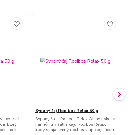
Sypaný čaj Rooibos Relax 50 g
Syp
v exotickú
Sypaný čaj – Rooibos Relax Objav pokoj a
Syp
da, ktorý
harmóniu v šálke čaju Rooibos Relax,
hĺb
k, jabĺk...
ktorý spája jemný rooibos s upokojujúcou
krí