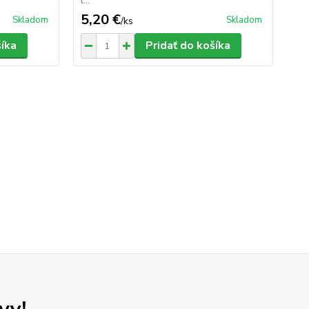
l...
5,20 €
5,
Skladom
Skladom
/
ks
šíka
Pridať do košíka