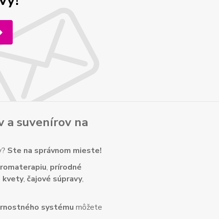
vy!
v
a
suvenírov
na
ny?
Ste na správnom mieste!
romaterapiu
,
prírodné
 kvety
,
čajové súpravy
,
rnostného systému
môžete