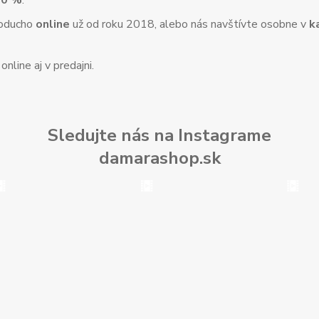
10 %
.
noducho
online
už od roku 2018, alebo nás navštívte osobne v
k
nline aj v predajni.
Sledujte nás na Instagrame
damarashop.sk