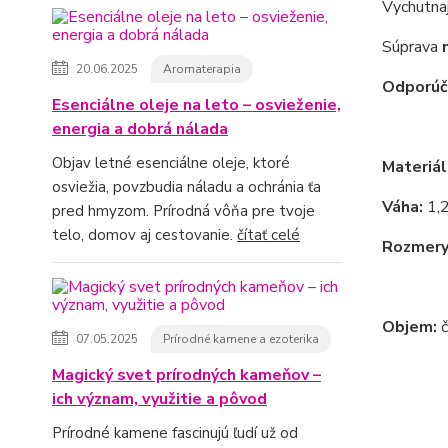
Vychutnaj
Súprava
20.06.2025
Aromaterapia
Odporú
Esenciálne oleje na leto – osvieženie,
energia a dobrá nálada
Objav letné esenciálne oleje, ktoré
Materiál
osviežia, povzbudia náladu a ochránia ťa
Váha:
1,2
pred hmyzom. Prírodná vôňa pre tvoje
telo, domov aj cestovanie.
čítať celé
Rozmery
šálka 
Objem:
č
07.05.2025
Prírodné kamene a ezoterika
Magický svet prírodných kameňov –
ich význam, využitie a pôvod
Prírodné kamene fascinujú ľudí už od