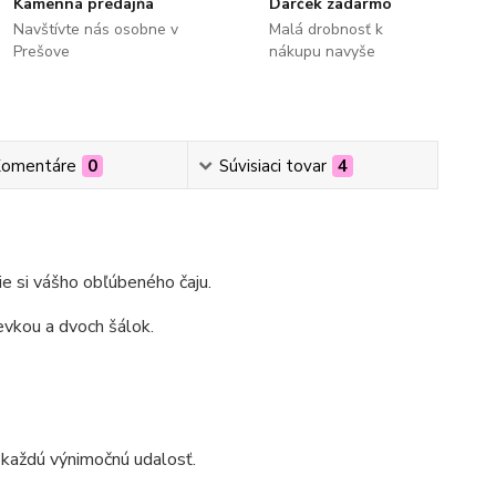
Kamenná predajňa
Darček zadarmo
Navštívte nás osobne v
Malá drobnosť k
Prešove
nákupu navyše
omentáre
0
Súvisiaci tovar
4
ie si vášho obľúbeného čaju.
evkou a dvoch šálok.
a každú výnimočnú udalosť.