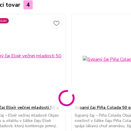
ci tovar
4
dukt
aj Elixír večnej mladosti 50 g
Sypaný čaj Piña Colada 50 g
aj – Elixír večnej mladosti Objav
Sypaný čaj – Piña Colada Obja
a vitalitu v šálke čaju Elixír
sviežosť v šálke čaju Piña Cola
ladosti, ktorý kombinuje jemný...
spája lákavú chuť ananásu, šípo