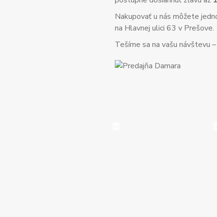
postupne dosiahnuť zľavu až
Nakupovať u nás môžete jed
na Hlavnej ulici 63 v Prešove.
Tešíme sa na vašu návštevu – o