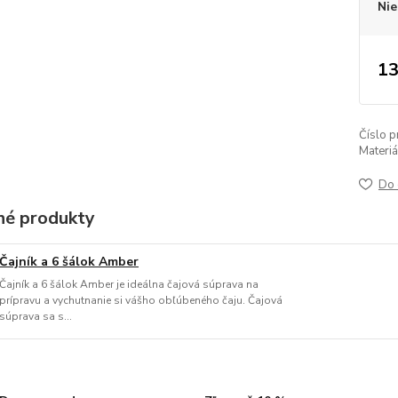
Nie
13
Číslo p
Materiá
Do 
é produkty
Čajník a 6 šálok Amber
Čajník a 6 šálok Amber je ideálna čajová súprava na
prípravu a vychutnanie si vášho obľúbeného čaju. Čajová
súprava sa s...