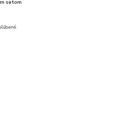
ým setom
.
bľúbené.