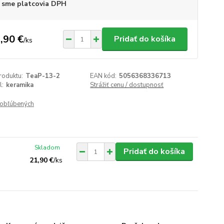
 sme platcovia DPH
,90 €
Pridať do košíka
/
ks
roduktu:
TeaP-13-2
EAN kód:
5056368336713
l:
keramika
Strážiť cenu / dostupnosť
obľúbených
Skladom
Pridať do košíka
21,90 €
/
ks