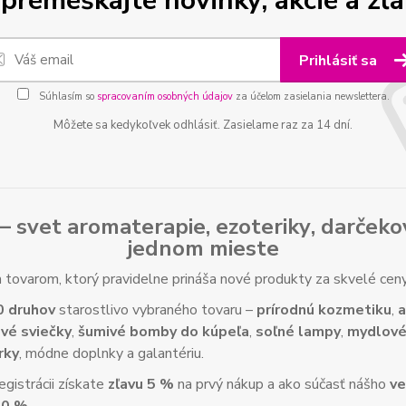
premeškajte novinky, akcie a zľa
Prihlásiť sa
Súhlasím so
spracovaním osobných údajov
za účelom zasielania newslettera.
Môžete sa kedykoľvek odhlásiť. Zasielame raz za 14 dní.
– svet
aromaterapie
,
ezoteriky
,
darčeko
jednom mieste
tovarom, ktorý pravidelne prináša nové produkty za skvelé ce
0 druhov
starostlivo vybraného tovaru –
prírodnú kozmetiku
,
a
vé sviečky
,
šumivé bomby do kúpeľa
,
soľné lampy
,
mydlové
rky
, módne doplnky a galantériu.
gistrácii získate
zľavu 5 %
na prvý nákup a ako súčasť nášho
ve