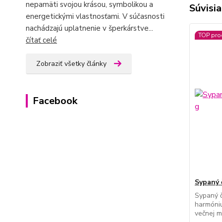
nepamäti svojou krásou, symbolikou a
Súvisia
energetickými vlastnosťami. V súčasnosti
nachádzajú uplatnenie v šperkárstve...
TOP pro
čítať celé
Zobraziť všetky články
Facebook
Sypaný č
Sypaný č
harmóniu 
večnej m