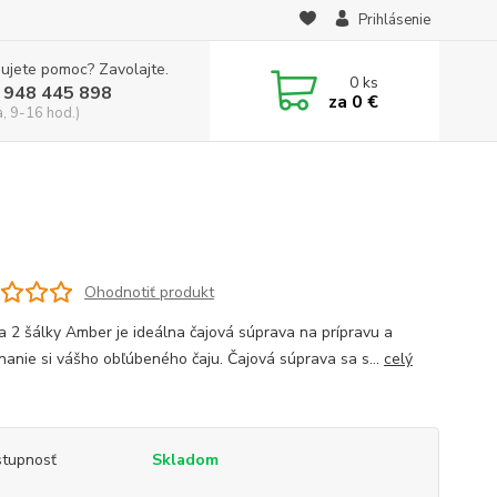
Prihlásenie
ujete pomoc? Zavolajte.
0
ks
 948 445 898
za
0 €
a, 9-16 hod.)
Ohodnotiť produkt
 a 2 šálky Amber je ideálna čajová súprava na prípravu a
nanie si vášho obľúbeného čaju. Čajová súprava sa s...
celý
tupnosť
Skladom