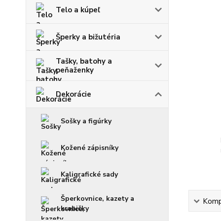
Telo a kúpeľ
Šperky a bižutéria
Tašky, batohy a
peňaženky
Dekorácie
Sošky a figúrky
Kožené zápisníky
Kaligrafické sady
Šperkovnice, kazety a
Kompl
krabičky