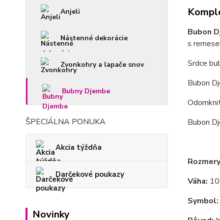
Komple
Anjeli
Bubon D
Nástenné dekorácie
s remese
Srdce bu
Zvonkohry a lapače snov
Bubon Dj
Bubny Djembe
Odomknit
ŠPECIÁLNA PONUKA
Bubon Dj
Akcia týždňa
Rozmery
Darčekové poukazy
Váha:
10
Symbol:
Novinky