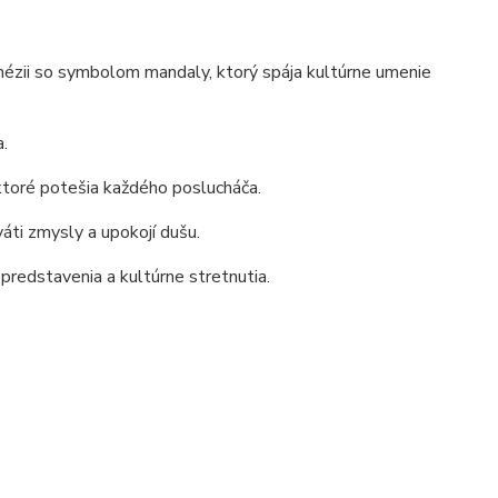
nézii so symbolom mandaly, ktorý spája kultúrne umenie
.
toré potešia každého poslucháča.
áti zmysly a upokojí dušu.
e predstavenia a kultúrne stretnutia.