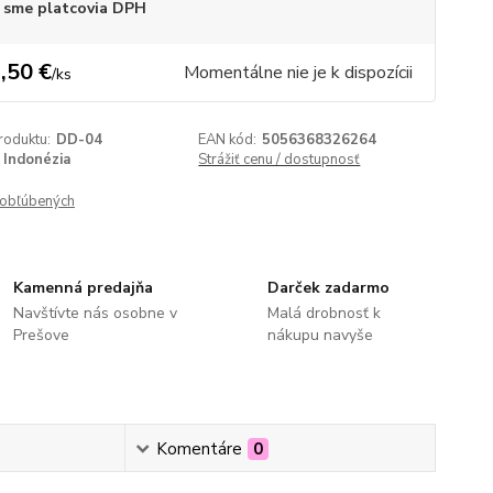
 sme platcovia DPH
,50 €
Momentálne nie je k dispozícii
/
ks
roduktu:
DD-04
EAN kód:
5056368326264
Indonézia
Strážiť cenu / dostupnosť
obľúbených
Kamenná predajňa
Darček zadarmo
Navštívte nás osobne v
Malá drobnosť k
Prešove
nákupu navyše
Komentáre
0