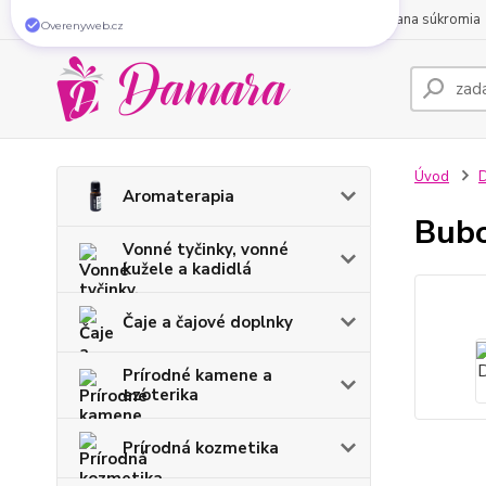
923 návštěvníkov
O nás
Obchodné podmienky
Kontakty
Ochrana súkromia
navštívilo túto stránku
za posledných 30 dní
Overenyweb.cz
Úvod
D
Aromaterapia
Bubo
Vonné tyčinky, vonné
kužele a kadidlá
Čaje a čajové doplnky
Prírodné kamene a
ezoterika
Prírodná kozmetika