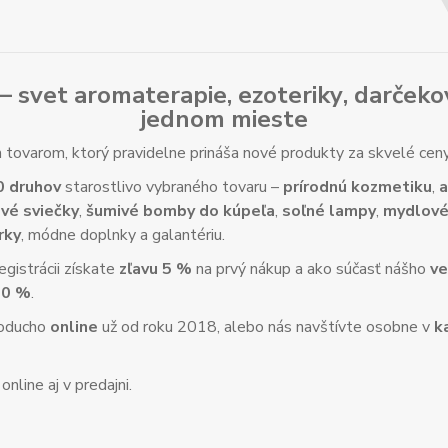
– svet
aromaterapie
,
ezoteriky
,
darčeko
jednom mieste
tovarom, ktorý pravidelne prináša nové produkty za skvelé ce
0 druhov
starostlivo vybraného tovaru –
prírodnú kozmetiku
,
a
vé sviečky
,
šumivé bomby do kúpeľa
,
soľné lampy
,
mydlové
rky
, módne doplnky a galantériu.
gistrácii získate
zľavu 5 %
na prvý nákup a ako súčasť nášho
ve
10 %
.
noducho
online
už od roku 2018, alebo nás navštívte osobne v
k
nline aj v predajni.