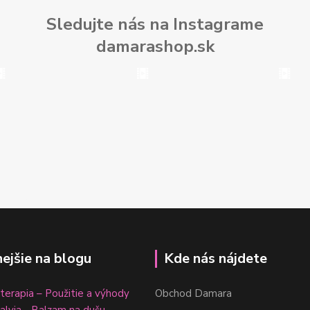
Sledujte nás na Instagrame
damarashop.sk
nejšie na blogu
Kde nás nájdete
erapia – Použitie a výhody
Obchod Damara