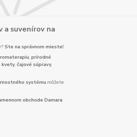
v
a
suvenírov
na
ny?
Ste na správnom mieste!
romaterapiu
,
prírodné
 kvety
,
čajové súpravy
,
rnostného systému
môžete
amennom obchode Damara