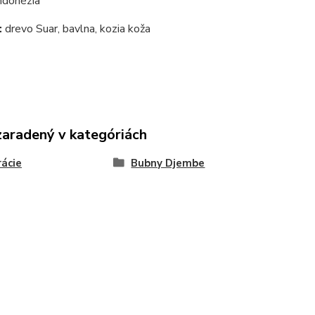
ndonézia
:
drevo Suar, bavlna, kozia koža
zaradený v kategóriách
ácie
Bubny Djembe