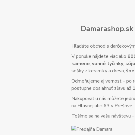
Damarashop.sk 
Hľadáte obchod s darčekovým 
V ponuke nájdete viac ako
60
kamene
,
vonné tyčinky
,
sójo
sošky z keramiky a dreva,
špe
Odmeňujeme aj vernosť – po re
postupne dosiahnuť zľavu až
Nakupovať u nás môžete jed
na Hlavnej ulici 63 v Prešove.
Tešíme sa na vašu návštevu – o