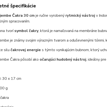
tné špecifikácie
jembe Čakra 30 cm
je ručne vyrobený
rytmický nástroj
v Indo
lným spracovaním.
bna tvorí
symbol čakry
, ktorá je namaľovaná na membráne bubna
embe je známy svojim výrazným tvarom a oduševnenými tónmi, k
e silu
čakrovej energie
s týmto vynikajúcim bubnom, ktorý uchv
embe Čakra pôsobí ako
očarujúci hudobný nástroj
, ideálny pr
:
30 x 17 cm
00 g
čakra