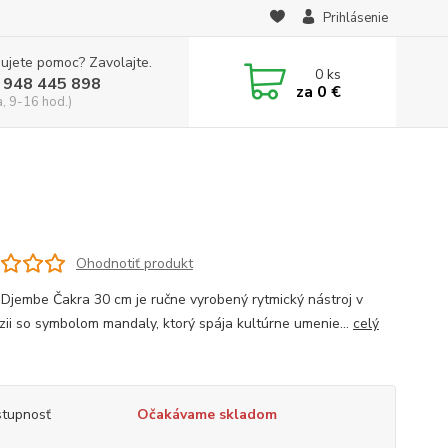
Prihlásenie
ujete pomoc? Zavolajte.
0
ks
 948 445 898
za
0 €
a, 9-16 hod.)
Ohodnotiť produkt
Djembe Čakra 30 cm je ručne vyrobený rytmický nástroj v
zii so symbolom mandaly, ktorý spája kultúrne umenie...
celý
tupnosť
Očakávame skladom