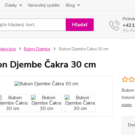
Články
Vernostný systém
Blog
Potreb
Hľadať
+421
(Po-Pi
ekorácie
Bubny Djembe
Bubon Djembe Čakra 30 cm
n Djembe Čakra 30 cm
Bubon 
Indoné
popis
Dos