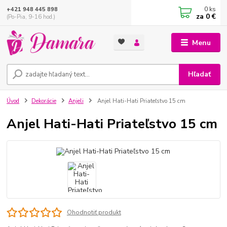
0
ks
+421 948 445 898
za
0 €
(Po-Pia, 9-16 hod.)
Menu
Hľadať
Úvod
Dekorácie
Anjeli
Anjel Hati-Hati Priateľstvo 15 cm
Anjel Hati-Hati Priateľstvo 15 cm
Ohodnotiť produkt