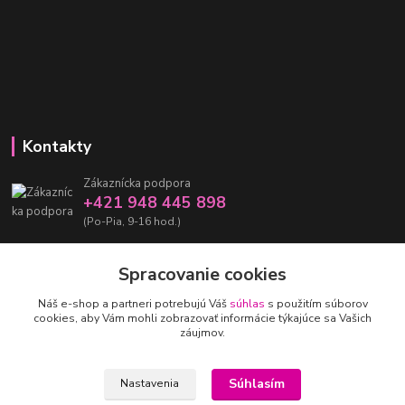
Kontakty
Zákaznícka podpora
+421 948 445 898
(Po-Pia, 9-16 hod.)
info@damarashop.sk
Spracovanie cookies
Náš e-shop a partneri potrebujú Váš
súhlas
s použitím súborov
cookies, aby Vám mohli zobrazovať informácie týkajúce sa Vašich
záujmov.
Upravit sběr cookies.
Súhlasím
Nastavenia