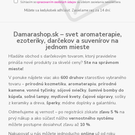
Súhlasím so
spracovaním osobných údajov
za účelom zasielania newslettera.
Môžete sa kedykoľvek odhlásiť. Zasielame raz za 14 dní.
Damarashop.sk – svet
aromaterapie
,
ezoteriky
,
darčekov
a
suvenírov
na
jednom mieste
Hľadáte obchod s darčekovým tovarom, ktorý pravidelne
prináša nové produkty za skvelé ceny?
Ste na správnom
mieste!
V ponuke nájdete viac ako
600 druhov
starostlivo vybraného
tovaru –
prírodnú kozmetiku
,
aromaterapiu
,
prírodné
kamene
,
vonné tyčinky
,
sójové sviečky
,
šumivé bomby do
kúpeľa
,
soľné lampy
,
mydlové kvety
,
čajové súpravy
, sošky
z keramiky a dreva,
šperky
, módne doplnky a galantériu.
Odmeňujeme aj vernosť – po registrácii získate
zľavu 5 %
na
prvý nákup a ako súčasť nášho
vernostného systému
môžete postupne dosiahnuť zľavu až
10 %
.
Nakupovať u nás môžete jednoducho
online
už od roku