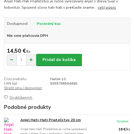
Anjel Hati-Hati Priateľstvo je ručne vyrezávaný anjel z dreva Suar v
Indonézii. Spojené slovo hati-hati v preklade zname...
celý popis
Dostupnosť
Posledný kus
Nie sme platcovia DPH
14,50 €
/
ks
Pridať do košíka
Číslo produktu:
HatiA-12
EAN kód:
5055796504695
Strážiť cenu / dostupnosť
Do obľúbených
Podobné produkty
Anjel Hati-Hati Priateľstvo 20 cm
Skladom
Anjel Hati-Hati Priateľstvo je ručne vyrezávaný
16 €
/
ks
anjel z dreva Suar v Indonézii. Spojené slovo