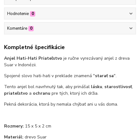
Hodnotenie
0
Komentáre
0
Kompletné špecifikácie
Anjel Hati-Hati Priateľstvo
je ručne vyrezávaný anjel z dreva
Suar v Indonézii.
Spojené slovo hati-hati v preklade znamená "
starať sa
".
Tento anjel bol navrhnutý tak, aby prinášal
lásku
,
starostlivosť
,
priateľstvo
a
ochranu
pre tých, ktorý ich držia.
Pekná dekorácia, ktorá by nemala chýbať ani u vás doma.
Rozmery:
15 x 5 x 2 cm
Materiál:
drevo Suar